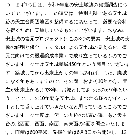
つ。まず1つ目は、令和8年度の安土城跡の発掘調査につ
いてでございます。この調査は、特別史跡である安土城
跡の天主台周辺地区を整備するにあたって、必要な資料
を得るために実施しているものでございます。ちなみに
安土城の復元プロジェクトはこの3つの要素（安土城の実
像の解明と保全、デジタルによる安土城の見える化、復
元に向けての機運醸成事業）で成り立っているものでご
ざいます。今年は安土城築城450年という節目でございま
す。築城してから出来上がりの年もあれば、また、廃城
になる年もありますので、その間、およそ10年かな。天
主が出来上がるまで3年、お城としてあったのが7年とい
うことで、この10年間を安土城にまつわる様々なイベン
トとして盛り上げていきたいなと思っているところでご
ざいます。今年度は、伝二の丸跡の北東の隅、あと天主
台の北西面、西面、南面、南東面の4面を調査いたしま
す。面積は600平米、発掘作業は6月3日から開始し、12