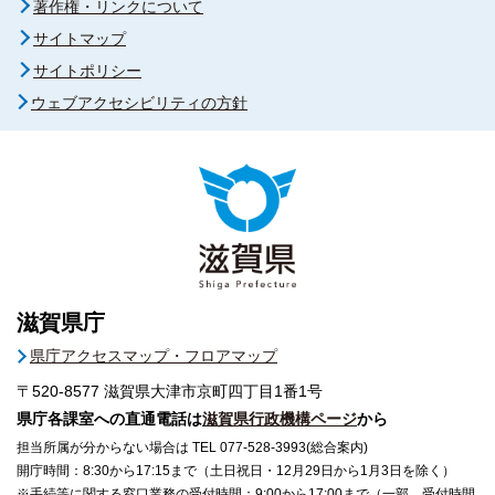
著作権・リンクについて
サイトマップ
サイトポリシー
ウェブアクセシビリティの方針
滋賀県庁
県庁アクセスマップ・フロアマップ
〒520-8577
滋賀県大津市京町四丁目1番1号
県庁各課室への直通電話は
滋賀県行政機構ページ
から
担当所属が分からない場合は TEL 077-528-3993(総合案内)
開庁時間：8:30から17:15まで（土日祝日・12月29日から1月3日を除く）
※手続等に関する窓口業務の受付時間：9:00から17:00まで（一部、受付時間