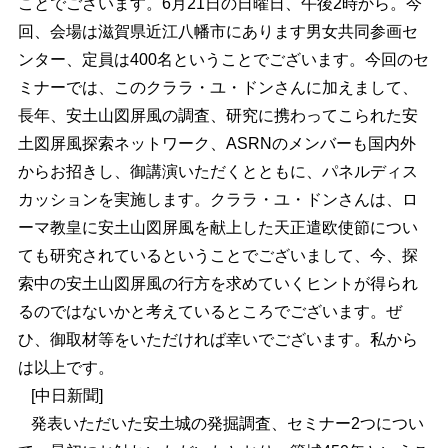
ことでございます。6月21日の日曜日、午後2時から。今
回、会場は滋賀県近江八幡市にあります男女共同参画セ
ンター、定員は400名ということでございます。今回のセ
ミナーでは、このクララ・ユ・ドンさんに加えまして、
長年、安土山図屏風の調査、研究に携わってこられた安
土図屏風探索ネットワーク、ASRNのメンバーも国内外
からお招きし、御講演いただくとともに、パネルディス
カッションを実施します。クララ・ユ・ドンさんは、ロ
ーマ教皇に安土山図屏風を献上した天正遣欧使節につい
ても研究されているということでございまして、今、探
索中の安土山図屏風の行方を求めていくヒントが得られ
るのではないかと考えているところでございます。ぜ
ひ、御取材等をいただければ幸いでございます。私から
は以上です。
[中日新聞]
発表いただいた安土城の発掘調査、セミナー2つについ