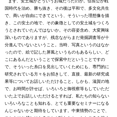
まず、安土城がどういうお城だったのか。信長公が戦
国時代を治め、勝ち抜き、その後は平和で、多文化共生
で、商いが自由にできてという、そういった理想像を描
き、この安土の地で、その象徴としての安土城をつくろ
うとされていたんではないか。その容姿含め、大変興味
深いものでありますが、残念ながらまだ発掘調査等が十
分進んでいないということ。当時、写真というのはなか
ったので、絵で記した屏風というものもあるらしい、ど
こにあるんだということで探索中だということですの
で、そういった糸口を見出していくためにも、専門的に
研究されている方々をお招きして、直接、最新の研究成
果等についてお話しいただけること。しかも、滋賀の地
で、お時間が許せば、いろいろと御視察等もしていただ
いた上でお話しいただけるとすれば、私たちの知らない
いろいろなことも知れる、とても重要なセミナーになる
んじゃないかと期待をしています。中東情勢のことで、