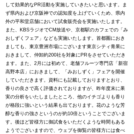
して効果的なPR活動を実施していきたいと思います。
ま
ず県内および京阪神での認知度を上げていくため、県内
外の平和堂店舗において試食販売会を実施いたします。
また、KBSラジオでCM放送や、京都駅のカフェでの「み
おしずくフェア」なども実施いたします。首都圏におき
ましても、東京豊洲市場にございます東京シティ青果に
おきまして、仲卸約200社を対象にPRをさせていただき
ます。また、2月には初めて、老舗フルーツ専門店「新宿
高野本店」におきまして、「みおしずく」フェアを開催
していただきます。資料にも記載しておりますとおり、
香りの良さで高く評価されておりますが、昨年度末に果
実の分析をいたしましたところ、他のイチゴよりも香り
が格段に強いという結果も出ております。花のような芳
醇な香りの強さというのが約10倍ということでございま
す。後ほど皆様方に御試食をいただくような時間もある
ようでございますので、ウェブを御覧の皆様方には食べ