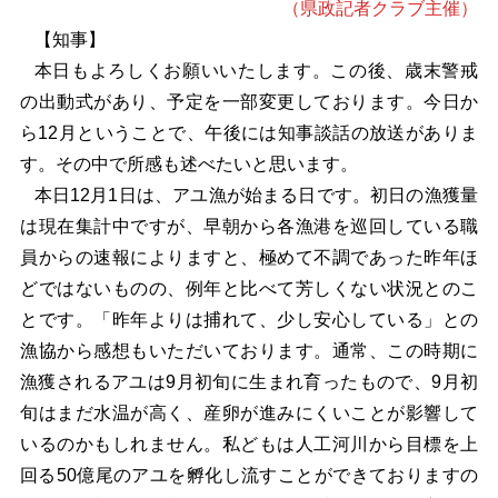
（県政記者クラブ主催）
【知事】
本日もよろしくお願いいたします。この後、歳末警戒
の出動式があり、予定を一部変更しております。今日か
ら12月ということで、午後には知事談話の放送がありま
す。その中で所感も述べたいと思います。
本日12月1日は、アユ漁が始まる日です。初日の漁獲量
は現在集計中ですが、早朝から各漁港を巡回している職
員からの速報によりますと、極めて不調であった昨年ほ
どではないものの、例年と比べて芳しくない状況とのこ
とです。「昨年よりは捕れて、少し安心している」との
漁協から感想もいただいております。通常、この時期に
漁獲されるアユは9月初旬に生まれ育ったもので、9月初
旬はまだ水温が高く、産卵が進みにくいことが影響して
いるのかもしれません。私どもは人工河川から目標を上
回る50億尾のアユを孵化し流すことができておりますの