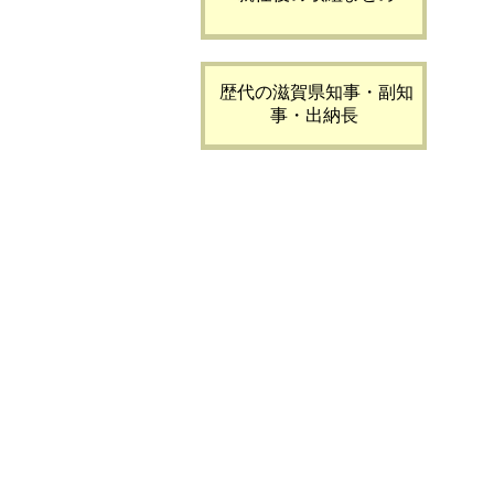
歴代の滋賀県知事・副知
事・出納長