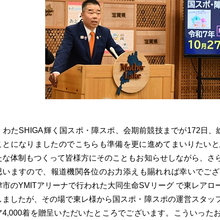
わたSHIGA輝く国スポ・障スポ、会期前競技までが172日、
ことになりましたのでこちらも準備を更に進めてまいりたいと
たな体制もつくって皆様方にそのこともお知らせしながら、さ
思いますので、報道機関各位のお力添えも賜れれば幸いでござ
津市のYMITアリーナで行われた大同生命SVリーグ で東レア
しましたが、その場で東レ様から国スポ・障スポの運営スタッ
ア4,000着を贈呈いただいたところでございます。こういっ