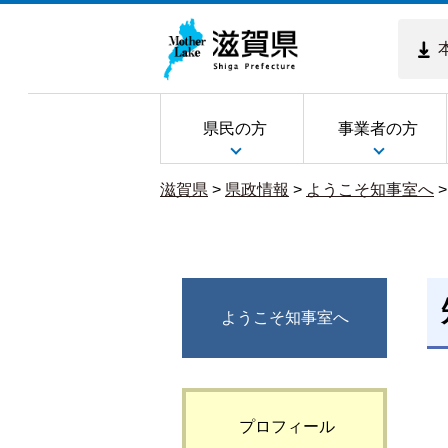
県民の方
事業者の方
滋賀県
>
県政情報
>
ようこそ知事室へ
ようこそ知事室へ
プロフィール