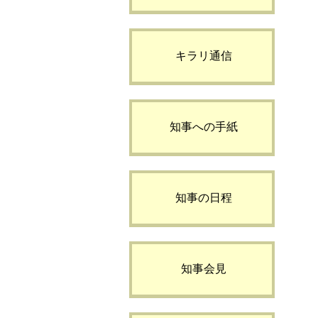
キラリ通信
知事への手紙
知事の日程
知事会見