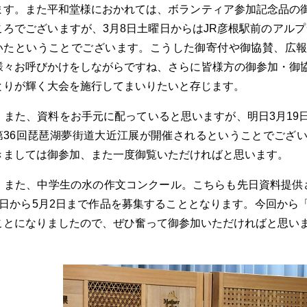
ます。また平和堂様におかれては、ボランティア参加記念品の
ころでございますが、3月8日土曜日からはJR彦根駅前のアル
いたということでございます。こうした御寄付や御協賛、広
様々お呼びかけをしながらですね、さらに皆様方の御参加・御
とりが輝く大会を施行してまいりたいと存じます。
また、資料をお手元に配っていると思いますが、明日3月19
第36回琵琶湖夢街道大近江展が開催されるということでござ
きましては御参加、また一度御覧いただければと思います。
また、中学生の水の作文コンクール。こちらも先日資料提供
1日から5月2日まで作品を募集することとなります。今回から
ことになりましたので、ぜひ奮って御参加いただければと思い