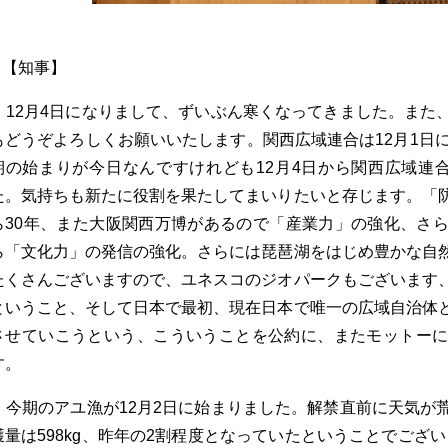
【知事】
12
月4日になりまして、ずいぶん寒くなってきました。また
もどうぞよろしくお願いいたします。関西広域連合は12月1日
期の始まりが今日なんですけれども12月4日から関西広域連
た。気持ちも新たに役割を果たしてまいりたいと存じます。「
ら30年、また大阪関西万博があるので「産業力」の強化、さ
ら「文化力」の発信の強化。さらには琵琶湖をはじめ豊かな自
たくさんございますので、ユネスコのジオパークもございます
ということ、そして日本で最初、現在日本で唯一の広域自治体
させていこうという、こういうことを公約に、またモットー
す。
今期のアユ漁が12月2日に始まりました。解禁直前に天気が
獲量は598kg、昨年の2割程度となっていたということでござい