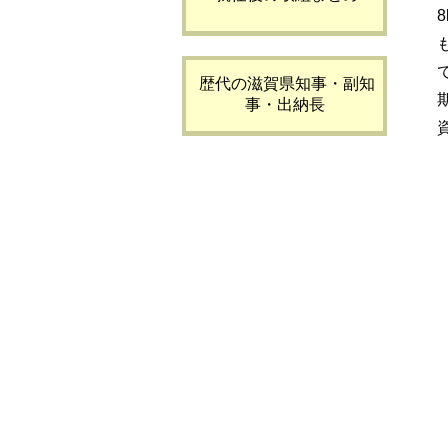
歴代の滋賀県知事・副知
事・出納長