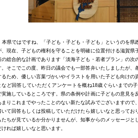
本県ではですね、「子ども・子ども・子ども」というのを県
が、現在、子どもの権利を守ることを明確に位置付ける滋賀県
策の総合的な計画であります「淡海子ども・若者プラン」の次
す。そこでこの度、昨日の議会でも一部答弁いたしましたが、
するため、優しい言葉づかいやイラストを用いた子ども向けの
となど回答していただくアンケートを概ね18歳ぐらいまでの子
で実施しているところです。県の条例や計画に子どもの意見を
あまりこれまでやったことのない新たな試みでございますので
書いて回答もしくは投稿していただけたら嬉しいなと思ってお
もたちが見ているか分かりませんが、知事からのメッセージと
だければ嬉しいなと思います。