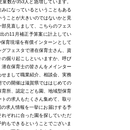
児童数が353人と急増しています。
住みになっているということもある
いうことが大きいのではないかと見
一部見直しまして、こちらのフェス
出の11月補正予算案に計上してい
や保育現場を有償インターンとして
ングフェスタで潜在保育士さん、資
々の掘り起こしといいますか、呼び
。潜在保育士の皆さんをメインター
わせまして職業紹介、相談会、実務
態での開催は滋賀県でははじめての
保育所、認定こども園、地域型保育
ートの求人もたくさん集めて、取り
園の求人情報を一挙にお届けする予
それぞれに合った園を探していただ
予約もできるということでございま