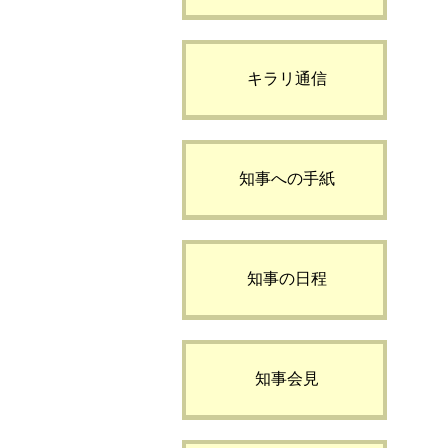
キラリ通信
知事への手紙
知事の日程
知事会見