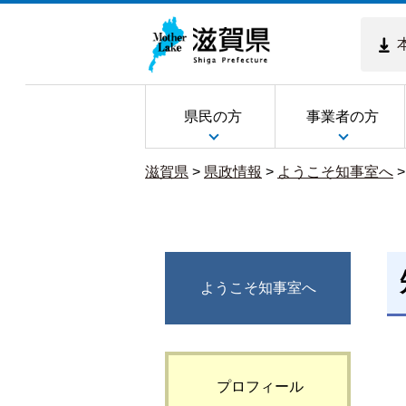
県民の方
事業者の方
滋賀県
>
県政情報
>
ようこそ知事室へ
ようこそ知事室へ
プロフィール