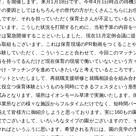
タ」を開催します。来月1月18日です。今年4月1日時点の待機
その要因としてはもちろんその世代の方がたくさんこちらにお
んですが、それを担っていただく保育士さんが不足していると
ています。こうした状況を打開するために、当初予算の内容を
タは緊急開催することといたしました。現在11月定例会議に提
る取組もございます。これは保育現場のPR動画をつくること
体験していただく、こういうことと合わせて、今回このマッチ
格を持ってるんだけど現在保育の現場で働いていないという方
かけ・マッチングを進めていきたいなと考えているところです
ゲットといたしまして、再就職支援研修と就職相談会を組み合
に役立つ保育体験というものを同時にできるフェスタという形
試みとなります。場所はイオンモール草津で実施いたします。
事業所などの様々な施設からフルタイムだけでなく、短時間パ
揃えて皆様方に御紹介しようと思っております。実に160もの
定でございまして、いろいろなタイプの園がございますので、
ければというふうに思います。希望される方には、園の見学の