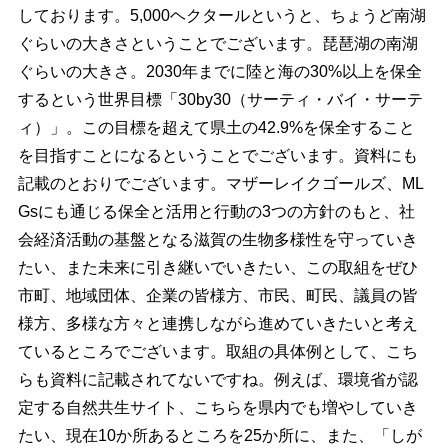
しております。5,000ヘクタールというと、ちょうど南湖
ぐらいの大きさということでございます。琵琶湖の南湖
ぐらいの大きさ。2030年までに陸と海の30%以上を保全
するという世界目標「30by30（サーティ・バイ・サーテ
ィ）」。この目標を超えて県土の42.9%を保全すること
を目指すことになるということでございます。資料にも
記載のとおりでございます。マザーレイクゴールズ、ML
Gsにも通じる保全と活用と行動の3つの方針のもと、社
会経済活動の基盤となる滋賀の生物多様性を守っていき
たい、また未来に引き継いでいきたい、この取組をぜひ
市町、地域団体、企業の皆様方、市民、町民、議員の皆
様方、多様な方々と連携しながら進めていきたいと考え
ているところでございます。取組の具体例として、こち
らも資料に記載されてないですね。例えば、環境省が認
定する自然共生サイト、こちらを県内でも増やしていき
たい、現在10か所あるところを25か所に、また、「しが