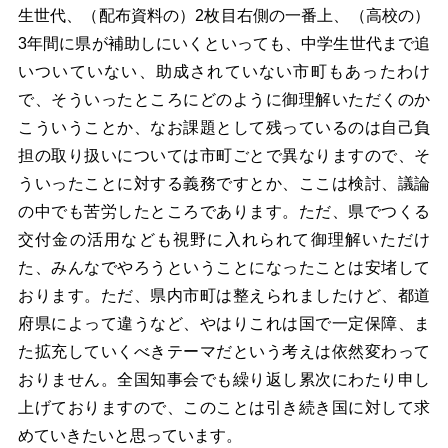
生世代、（配布資料の）2枚目右側の一番上、（高校の）
3年間に県が補助しにいくといっても、中学生世代まで追
いついていない、助成されていない市町もあったわけ
で、そういったところにどのように御理解いただくのか
こういうことか、なお課題として残っているのは自己負
担の取り扱いについては市町ごとで異なりますので、そ
ういったことに対する義務ですとか、ここは検討、議論
の中でも苦労したところであります。ただ、県でつくる
交付金の活用なども視野に入れられて御理解いただけ
た、みんなでやろうということになったことは安堵して
おります。ただ、県内市町は整えられましたけど、都道
府県によって違うなど、やはりこれは国で一定保障、ま
た拡充していくべきテーマだという考えは依然変わって
おりません。全国知事会でも繰り返し累次にわたり申し
上げておりますので、このことは引き続き国に対して求
めていきたいと思っています。