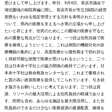
受けまして申し上げます。昨日、9月4日、長浜市議会で
湖北圏域の病院再編に関し、長浜市長が市立2病院の経営
形態をいわゆる指定管理とする方針を表明されたことに
ついて、県内の医療を支えるべき県の立場から申し上げ
たいと存じます。住民のためにこの圏域の医療を守るた
めの重要な視点が三つあります。一つ目は住民目線で医
療を確保しようということ。これは病院の機能分化や診
療機能の集約により、高度医療から慢性期まで切れ目な
く持続可能な状態で医療が受けられるということ。二つ
目は日本赤十字社との協力関係の維持でございます。日
本赤十字社は救命救急センターなど、これまで蓄積され
た質の高い政策医療を提供してこられています。引き続
き協力をお願いしたいと考えております。三つ目は資
源、リソースの最大活用による住民負担の軽減でありま
す。民間も含め、あらゆる施設を最大限活用し、また住
民負担のできるだけ少ない医療資源の最適配置、確保を