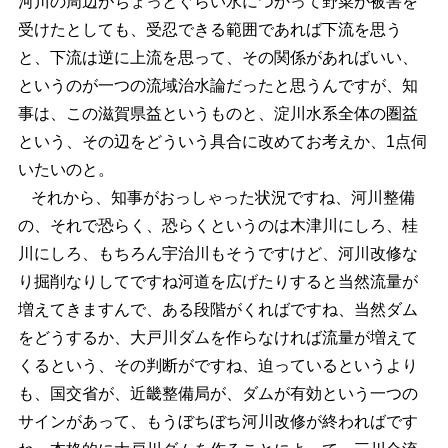
河川の周辺がちょっとぐらい水につかって野菜が被害を
受けたとしても、受忍できる範囲であれば下流を思う
と、下流は逆に上流を思って、その関係があればいい、
というのが一つの流域治水論だったと思うんですが、知
事は、この滋賀県益というものと、淀川水系全体の圏益
という、その辺をどういう具合に改めてお考えか、1点伺
いたいのと。
それから、知事がおっしゃった状況ですね、河川整備
の、それで恐らく、恐らくというのは木津川にしろ、桂
川にしろ、もちろん宇治川もそうですけど、河川改修な
り掘削なりしてですね河道を広げたりすると当然流量が
増えてきますんで、ある段階がくればですね、当然ダム
をどうするか、大戸川ダムを作らなければ流量が増えて
くるという、その判断がですね、迫っているというより
も、国交省が、近畿整備局が、ダムが有効という一つの
サインがあって、もうぼちぼち河川改修が終わればです