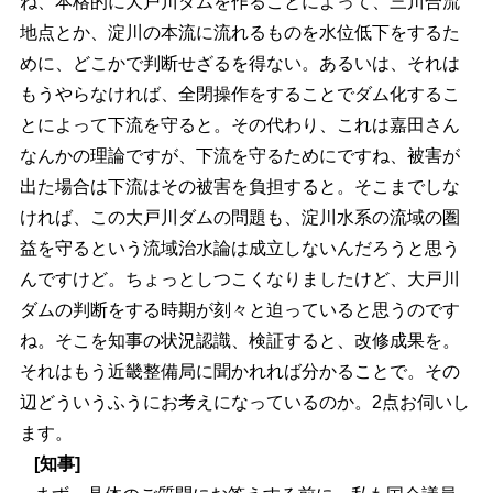
ね、本格的に大戸川ダムを作ることによって、三川合流
地点とか、淀川の本流に流れるものを水位低下をするた
めに、どこかで判断せざるを得ない。あるいは、それは
もうやらなければ、全閉操作をすることでダム化するこ
とによって下流を守ると。その代わり、これは嘉田さん
なんかの理論ですが、下流を守るためにですね、被害が
出た場合は下流はその被害を負担すると。そこまでしな
ければ、この大戸川ダムの問題も、淀川水系の流域の圏
益を守るという流域治水論は成立しないんだろうと思う
んですけど。ちょっとしつこくなりましたけど、大戸川
ダムの判断をする時期が刻々と迫っていると思うのです
ね。そこを知事の状況認識、検証すると、改修成果を。
それはもう近畿整備局に聞かれれば分かることで。その
辺どういうふうにお考えになっているのか。2点お伺いし
ます。
[知事]