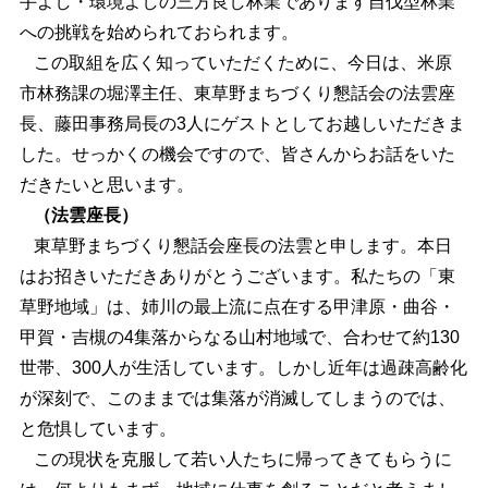
手よし・環境よしの三方良し林業であります自伐型林業
への挑戦を始められておられます。
この取組を広く知っていただくために、今日は、米原
市林務課の堀澤主任、東草野まちづくり懇話会の法雲座
長、藤田事務局長の3人にゲストとしてお越しいただきま
した。せっかくの機会ですので、皆さんからお話をいた
だきたいと思います。
（法雲座長）
東草野まちづくり懇話会座長の法雲と申します。本日
はお招きいただきありがとうございます。私たちの「東
草野地域」は、姉川の最上流に点在する甲津原・曲谷・
甲賀・吉槻の4集落からなる山村地域で、合わせて約130
世帯、300人が生活しています。しかし近年は過疎高齢化
が深刻で、このままでは集落が消滅してしまうのでは、
と危惧しています。
この現状を克服して若い人たちに帰ってきてもらうに