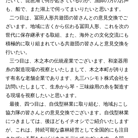
だいて、琵琶湖で何が起きているのか、漁師の方のお声
も、船で、また湖上で伺ってまいりたいと思います。
二つ目は、冨田人形共遊団の皆さんとの意見交換でご
ざいます。地域に古くから伝わる冨田人形、これを次の
世代に保存継承する取組、また、海外との文化交流にも
積極的に取り組まれている共遊団の皆さんと意見交換を
行いたい。
三つ目は、木之本の伝統産業でございます、和楽器用
糸の製造現場の視察といたしまして、木之本町が誇りま
す有名な老舗企業であります、丸三ハシモト株式会社を
訪問いたしまして、生糸から琴・三味線用の糸を製造す
る現場を視察したいと思います。
最後、四つ目は、自伐型林業に取り組む、地域おこし
協力隊の皆さんとの意見交換でございます。自伐型林業
につきましては、後ほどもイチオシでご紹介いたします
が、これは、持続可能な森林経営として全国的にも注目