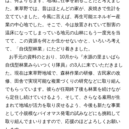
は、何よりもまず、地域に仕事を創ることだと考えまし
た。東草野では、昔はほとんどの家が、炭焼きで生計を
立てていました。今風に言えば、再生可能エネルギー産
業の中心地でした。そこで、今は放置されていて獣害の
温床になってしまっている地元の山林にもう一度光を当
てて、この資源を何とか生かせないかと、いろいろ考え
て、「自伐型林業」にたどり着きました。
お手元の資料のとおり、10月から『水源の里まいばら
自伐型林業みらいつくり隊員』の3人に来ていただきまし
た。現在は東草野地域で、森林作業の研修、古民家の改
修、田舎で実現可能な複業づくりの研究などに取り組ん
でもらっています。彼らが任期終了後も林業を続けなが
ら定住し続けていけるよう、そして、さらなる雇用が生
まれて地域が活力を取り戻せるよう、今後も新たな事業
として小規模なバイオマス発電の試みなどにも挑戦して
取り組んでまいりますので、応援のほどよろしくお願い