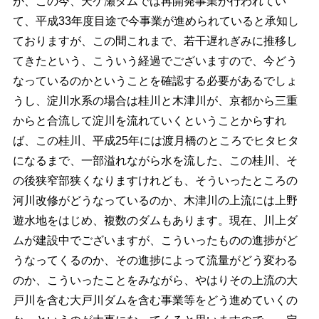
が、この今、天ケ瀬ダムでは再開発事業が行われてい
て、平成33年度目途で今事業が進められていると承知し
ておりますが、この間これまで、若干遅れぎみに推移し
てきたという、こういう経過でございますので、今どう
なっているのかということを確認する必要があるでしょ
うし、淀川水系の場合は桂川と木津川が、京都から三重
からと合流して淀川を流れていくということからすれ
ば、この桂川、平成25年には渡月橋のところでヒタヒタ
になるまで、一部溢れながら水を流した、この桂川、そ
の後狭窄部狭くなりますけれども、そういったところの
河川改修がどうなっているのか、木津川の上流には上野
遊水地をはじめ、複数のダムもあります。現在、川上ダ
ムが建設中でございますが、こういったものの進捗がど
うなってくるのか、その進捗によって流量がどう変わる
のか、こういったことをみながら、やはりその上流の大
戸川を含む大戸川ダムを含む事業等をどう進めていくの