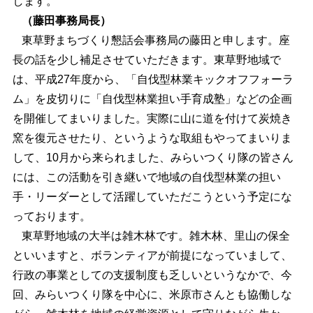
します。
（藤田事務局長）
東草野まちづくり懇話会事務局の藤田と申します。座
長の話を少し補足させていただきます。東草野地域で
は、平成27年度から、「自伐型林業キックオフフォーラ
ム」を皮切りに「自伐型林業担い手育成塾」などの企画
を開催してまいりました。実際に山に道を付けて炭焼き
窯を復元させたり、というような取組もやってまいりま
して、10月から来られました、みらいつくり隊の皆さん
には、この活動を引き継いで地域の自伐型林業の担い
手・リーダーとして活躍していただこうという予定にな
っております。
東草野地域の大半は雑木林です。雑木林、里山の保全
といいますと、ボランティアが前提になっていまして、
行政の事業としての支援制度も乏しいというなかで、今
回、みらいつくり隊を中心に、米原市さんとも協働しな