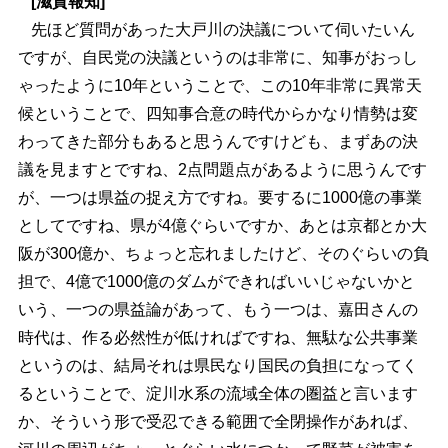
[滋賀報知]
先ほど質問があった大戸川の決議について伺いたいん
ですが、自民党の決議というのは非常に、知事がおっし
ゃったように10年ということで、この10年非常に異常天
候ということで、四知事合意の時代からかなり情勢は変
わってきた部分もあると思うんですけども、まずあの決
議を見ますとですね、2点問題点があるように思うんです
が、一つは県益の捉え方ですね。要するに1000億の事業
としてですね、県が4億ぐらいですか、あとは京都とか大
阪が300億か、ちょっと忘れましたけど、そのぐらいの負
担で、4億で1000億のダムができればいいじゃないかと
いう、一つの県益論があって、もう一つは、嘉田さんの
時代は、作る必然性が低ければですね、無駄な公共事業
というのは、結局それは県民なり国民の負担になってく
るということで、淀川水系の流域全体の圏益と言います
か、そういう形で受忍できる範囲で全閉操作があれば、