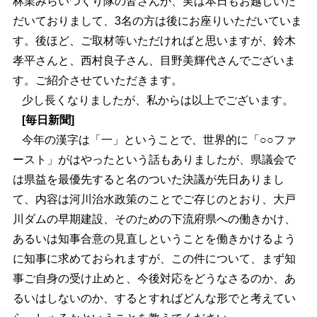
林業みらいつくり隊の皆さんが、実は本日もお越しいた
だいておりまして、3名の方は後にお座りいただいていま
す。後ほど、ご取材等いただければと思いますが、鈴木
孝平さんと、西村良子さん、目野美輝代さんでございま
す。ご紹介させていただきます。
少し長くなりましたが、私からは以上でございます。
[毎日新聞]
今年の漢字は「一」ということで、世界的に「○○ファ
ースト」がはやったという話もありましたが、県議会で
は県益を最優先すると名のついた決議が先日ありまし
て、内容は河川治水政策のことでご存じのとおり、大戸
川ダムの早期建設、そのための下流府県への働きかけ、
あるいは知事合意の見直しということを働きかけるよう
に知事に求めておられますが、この件について、まず知
事ご自身の受け止めと、今後対応をどうなさるのか、あ
るいはしないのか、するとすればどんな形でと考えてい