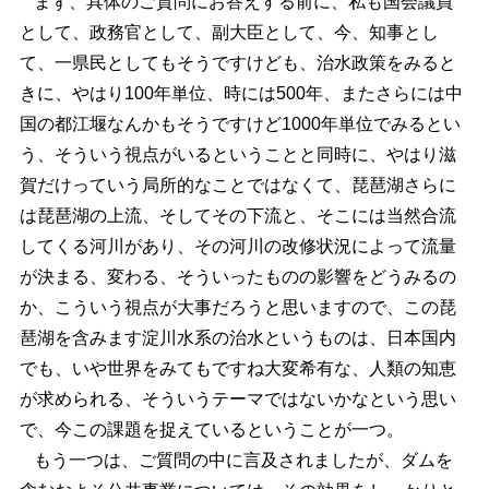
まず、具体のご質問にお答えする前に、私も国会議員
として、政務官として、副大臣として、今、知事とし
て、一県民としてもそうですけども、治水政策をみると
きに、やはり100年単位、時には500年、またさらには中
国の都江堰なんかもそうですけど1000年単位でみるとい
う、そういう視点がいるということと同時に、やはり滋
賀だけっていう局所的なことではなくて、琵琶湖さらに
は琵琶湖の上流、そしてその下流と、そこには当然合流
してくる河川があり、その河川の改修状況によって流量
が決まる、変わる、そういったものの影響をどうみるの
か、こういう視点が大事だろうと思いますので、この琵
琶湖を含みます淀川水系の治水というものは、日本国内
でも、いや世界をみてもですね大変希有な、人類の知恵
が求められる、そういうテーマではないかなという思い
で、今この課題を捉えているということが一つ。
もう一つは、ご質問の中に言及されましたが、ダムを