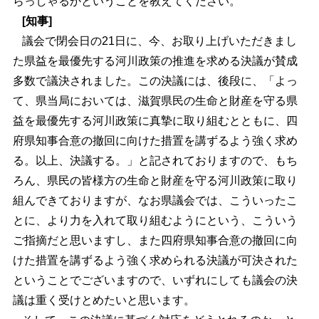
らっしゃるかということを教えてください。
[知事]
議会で閉会日の21日に、今、お取り上げいただきまし
た県益を最優先する河川政策の推進を求める決議が賛成
多数で議決されました。この決議には、後段に、「よっ
て、県当局においては、滋賀県民の生命と財産を守る県
益を最優先する河川政策に真摯に取り組むとともに、四
府県知事合意の撤回に向けた措置を講ずるよう強く求め
る。以上、決議する。」と記されておりますので、もち
ろん、県民の皆様方の生命と財産を守る河川政策に取り
組んできておりますが、なお県議会では、こういったこ
とに、より力を入れて取り組むようにという、こういう
ご指摘だと思いますし、また四府県知事合意の撤回に向
けた措置を講ずるよう強く求められる決議が可決された
ということでございますので、いずれにしても議会の決
議は重く受けとめたいと思います。