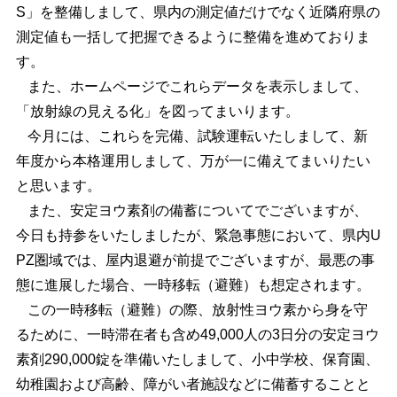
S」を整備しまして、県内の測定値だけでなく近隣府県の
測定値も一括して把握できるように整備を進めておりま
す。
また、ホームページでこれらデータを表示しまして、
「放射線の見える化」を図ってまいります。
今月には、これらを完備、試験運転いたしまして、新
年度から本格運用しまして、万が一に備えてまいりたい
と思います。
また、安定ヨウ素剤の備蓄についてでございますが、
今日も持参をいたしましたが、緊急事態において、県内U
PZ圏域では、屋内退避が前提でございますが、最悪の事
態に進展した場合、一時移転（避難）も想定されます。
この一時移転（避難）の際、放射性ヨウ素から身を守
るために、一時滞在者も含め49,000人の3日分の安定ヨウ
素剤290,000錠を準備いたしまして、小中学校、保育園、
幼稚園および高齢、障がい者施設などに備蓄することと