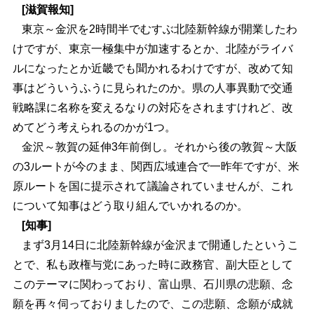
[滋賀報知]
東京～金沢を2時間半でむすぶ北陸新幹線が開業したわ
けですが、東京一極集中が加速するとか、北陸がライバ
ルになったとか近畿でも聞かれるわけですが、改めて知
事はどういうふうに見られたのか。県の人事異動で交通
戦略課に名称を変えるなりの対応をされますけれど、改
めてどう考えられるのかが1つ。
金沢～敦賀の延伸3年前倒し。それから後の敦賀～大阪
の3ルートが今のまま、関西広域連合で一昨年ですが、米
原ルートを国に提示されて議論されていませんが、これ
について知事はどう取り組んでいかれるのか。
[知事]
まず3月14日に北陸新幹線が金沢まで開通したというこ
とで、私も政権与党にあった時に政務官、副大臣として
このテーマに関わっており、富山県、石川県の悲願、念
願を再々伺っておりましたので、この悲願、念願が成就