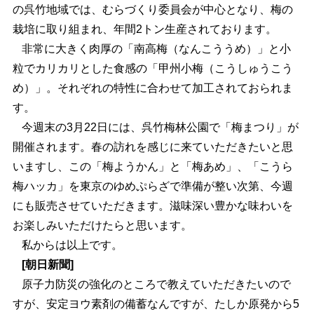
の呉竹地域では、むらづくり委員会が中心となり、梅の
栽培に取り組まれ、年間2トン生産されております。
非常に大きく肉厚の「南高梅（なんこううめ）」と小
粒でカリカリとした食感の「甲州小梅（こうしゅうこう
め）」。それぞれの特性に合わせて加工されておられま
す。
今週末の3月22日には、呉竹梅林公園で「梅まつり」が
開催されます。春の訪れを感じに来ていただきたいと思
いますし、この「梅ようかん」と「梅あめ」、「こうら
梅ハッカ」を東京のゆめぷらざで準備が整い次第、今週
にも販売させていただきます。滋味深い豊かな味わいを
お楽しみいただけたらと思います。
私からは以上です。
[朝日新聞]
原子力防災の強化のところで教えていただきたいので
すが、安定ヨウ素剤の備蓄なんですが、たしか原発から5