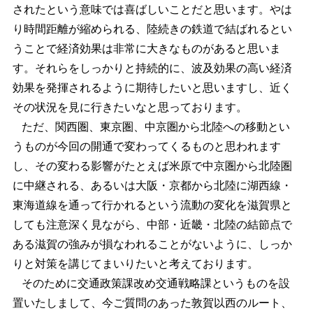
されたという意味では喜ばしいことだと思います。やは
り時間距離が縮められる、陸続きの鉄道で結ばれるとい
うことで経済効果は非常に大きなものがあると思いま
す。それらをしっかりと持続的に、波及効果の高い経済
効果を発揮されるように期待したいと思いますし、近く
その状況を見に行きたいなと思っております。
ただ、関西圏、東京圏、中京圏から北陸への移動とい
うものが今回の開通で変わってくるものと思われます
し、その変わる影響がたとえば米原で中京圏から北陸圏
に中継される、あるいは大阪・京都から北陸に湖西線・
東海道線を通って行かれるという流動の変化を滋賀県と
しても注意深く見ながら、中部・近畿・北陸の結節点で
ある滋賀の強みが損なわれることがないように、しっか
りと対策を講じてまいりたいと考えております。
そのために交通政策課改め交通戦略課というものを設
置いたしまして、今ご質問のあった敦賀以西のルート、