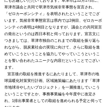
にもお越しいただいております。草津市は12月17日に、
草津市議会と共同で草津市気候非常事態を宣言され、
「ゼロカーボンシティ」を表明されたということでござ
います。気候非常事態宣言は県内では2例目、ゼロカーボ
ンシティの表明は4例目となりますが、議会との共同宣言
の発出というのは西日本初と伺っております。宣言文に
つきましては、草津市独自のこれまでの取組を振り返ら
れながら、脱炭素社会の実現に向けて、さらに取組を進
めていこうということを協力してやっていこうというこ
とを誓い合われたユニークな内容だということでござい
ます。
宣言後の取組を推進するにあたりまして、草津市の地
球温暖化対策実行計画、区域施策編にあたります「草津
市地球冷やしたいプロジェクト」を一層推進していこう
ということですとか、事務事業編を今年度中に改定さ
れ、1排出事業者としての取組を進められる予定と伺って