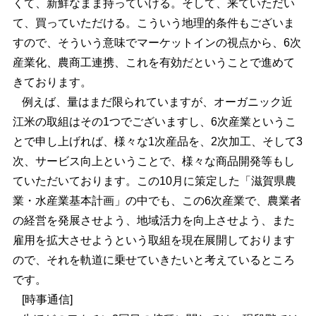
くて、新鮮なまま持っていける。そして、来ていただい
て、買っていただける。こういう地理的条件もございま
すので、そういう意味でマーケットインの視点から、6次
産業化、農商工連携、これを有効だということで進めて
きております。
例えば、量はまだ限られていますが、オーガニック近
江米の取組はその1つでございますし、6次産業というこ
とで申し上げれば、様々な1次産品を、2次加工、そして3
次、サービス向上ということで、様々な商品開発等もし
ていただいております。この10月に策定した「滋賀県農
業・水産業基本計画」の中でも、この6次産業で、農業者
の経営を発展させよう、地域活力を向上させよう、また
雇用を拡大させようという取組を現在展開しております
ので、それを軌道に乗せていきたいと考えているところ
です。
[時事通信]