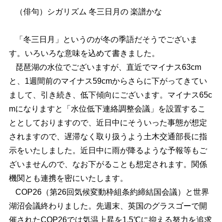
（俳句）シガリズム 冬三日月の 楽譜かな
「冬三日月」というのが冬の季語だそうでございま
す。いろいろな意味を込めて書きました。
琵琶湖の水位でございますが、直近でマイナス63cm
と、1週間前のマイナス59cmからさらに下がってきてい
まして、引き続き、低下傾向にございます。マイナス65c
mになりますと「水位低下連絡調整会議」を設置するこ
ととしておりますので、近日中にそういった事態が想定
されますので、遅滞なく取り扱うよう土木交通部長に指
示をいたしました。近日中に雨が降るような予報等もご
ざいませんので、なお下がることも想定されます。関係
機関とも連携を密にいたします。
COP26（第26回気候変動枠組条約締結国会議）と世界
湖沼会議終わりました。先週末、英国のグラスゴーで開
催されたCOP26では気温上昇を1.5℃に抑える努力を追求