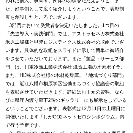
われた個人、事業者、団体の功績をたたえようと、ま
た、好事例として広く紹介しようということで、表彰制
度を創設したところでございます。
3部門において受賞者を決定いたしました。1つ目の
「先進導入・実践部門」では、アストラゼネカ株式会社
米原工場様と甲陸ロジスティクス株式会社の取組でござ
います。具体的な取組をスライドに示して簡単に御紹介
をさせていただいております。また「製品・サービス部
門」は、川重冷熱工業株式会社 滋賀工場の水素ボイラ、
また、HIJ株式会社様の木材乾燥庫。「地域づくり部門」
では、近江八幡市桐原学区協働まちづくり協議会の取組
を表彰させていただきます。詳細はお手元の資料、なら
びに県庁内渡り廊下2階のギャラリーにも展示をしている
ということでございます。表彰式は12月11日の土曜日に
開催いたします「しがCO2ネットゼロシンポジウム」内
で行う予定です。