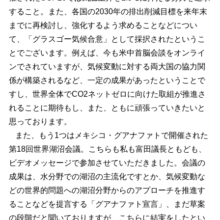
すること。また、各国の2030年の排出削減目標を来年末
までに再検討し、強化するよう求めることなどについ
て、「グラスゴー気候合意」として採択されたというこ
とでございます。例えば、今も米中首脳会談をオンライ
ンでされていますが、気候変動に対する両大国の協力関
係が構築されるなど、一定の成果があったということで
すし、世界全体でCO2ネットゼロに向けた取組が推進さ
れることに期待もし、また、ともに頑張っていきたいと
思っております。
また、もう1つはメキシコ・グアナファトで開催された
第18回世界湖沼会議。こちらも私も富田議長ともども、
ビデオメッセージで参加させていただきました。会議の
成果は、水分野での湖沼の主流化ですとか、気候変動な
どの世界的問題への湖沼分野からのアプローチを推進す
ることなどを提言する「グアナファト宣言」、まだ草案
の段階だと聞いておりますが、こちらに結実をしたとい