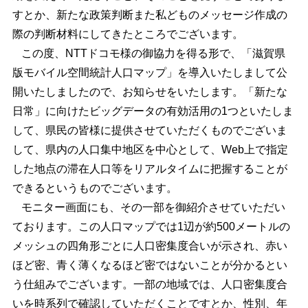
すとか、新たな政策判断また私どものメッセージ作成の
際の判断材料にしてきたところでございます。
この度、NTTドコモ様の御協力を得る形で、「滋賀県
版モバイル空間統計人口マップ」を導入いたしまして公
開いたしましたので、お知らせをいたします。「新たな
日常」に向けたビッグデータの有効活用の1つといたしま
して、県民の皆様に提供させていただくものでございま
して、県内の人口集中地区を中心として、Web上で指定
した地点の滞在人口等をリアルタイムに把握することが
できるというものでございます。
モニター画面にも、その一部を御紹介させていただい
ております。この人口マップでは1辺が約500メートルの
メッシュの四角形ごとに人口密集度合いが示され、赤い
ほど密、青く薄くなるほど密ではないことが分かるとい
う仕組みでございます。一部の地域では、人口密集度合
いを時系列で確認していただくことですとか、性別、年