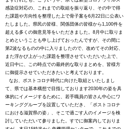
感染症対応の、これまでの取組を振り返り、その中で得
た課題や方向性を整理した上で骨子案を6月22日に公表い
たしました。県民の皆様、関係団体の皆様から1,100件を
超える多くの御意見等をいただきました。8月中に取りま
とめということも申し上げておったんですが、その間に
第2波なるものの中に入りましたので、改めてその対応、
また浮かび上がった課題を整理させていただいた上で、
近日中に、この時点での最終的な取りまとめを、皆様方
に御提示させていただきたいと考えております。
なお、ポストコロナ時代に向けた取組といたしまし
て、県では基本構想で目指しております2030年の姿を具
体的にイメージするために、若手職員の皆さん中心にワ
ーキンググループを設置していただき、「ポストコロナ
における滋賀県の姿」、そこで過ごす人のイメージを検
討していただいて参りました。すでに御案内しておりま
すが、本日15時半から危機管理センターで、これまでの