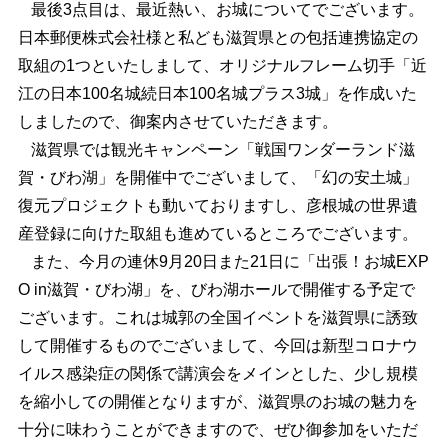
最後3点目は、最近熱い、お城についてでございます。
日本郵便株式会社様と私ども滋賀県との包括連携協定の
取組の1つといたしまして、オリジナルフレーム切手「近
江の日本100名城続日本100名城プラス3城」を作成いた
しましたので、御案内させていただきます。
滋賀県では観光キャンペーン「戦国ワンダーランド滋
賀・びわ湖」を開催中でございまして、「幻の安土城」
復元プロジェクトも動いておりますし、彦根城の世界遺
産登録に向けた取組も進めているところでございます。
また、今月の連休9月20日また21日に「出張！お城EXP
O in滋賀・びわ湖」を、びわ湖ホールで開催する予定で
ございます。これは城郭の全国イベントを滋賀県に誘致
して開催するものでございまして、今回は新型コロナウ
イルス感染症の関係で講演会をメインとした、少し規模
を縮小しての開催となりますが、滋賀県のお城の魅力を
十分に味わうことができますので、ぜひ御参加をいただ