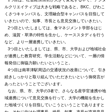
ルクリエイティブは大きな戦略であると。BKC、びわこ
くさつキャンパスも、文理融合型キャンパスを目指して
いきたいので、知事、市長とも意見交換していきたい。
2つ目といたしましては、食マネジメント学部をはじ
め、滋賀・草津の特性を生かし、ケーススタディを行う
など、より一層連携していきたい。
3つ目といたしましては、県、市、大学および地域社会
が連携した教育研究、学生活動などについて、一層の情
報発信に御協力願いたいということ。
4つ目は南草津駅周辺の交通状況の改善について、引き
続きしっかりと取り組んでいただきたいという御発言が
あったということでございます。
なお、県、市、大学の3者で、さらなる産学官連携や地
域連携について意見交換を行って、大学の機能を生かし
た地域づくりを目指していこうということでありますと
か、それに向けた理事長、総長、知事、市長が直接意見