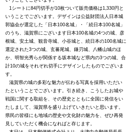
1シートに84円切手が10枚ついて販売価格は1,330円と
いうことでございます。デザインは公益財団法人日本城
郭協会が選定した「日本100名城」・「続日本100名城」
のうち、滋賀県にございます日本100名城の4つの城、彦
根城、安土城、観音寺城、小谷城と、続日本の100名城に
選定された3つの城、玄蕃尾城、鎌刃城、八幡山城のほ
か、明智光秀らが関係する坂本城など県内の3つの城、合
計10の城をそれぞれ切手にデザインしたものでございま
す。
滋賀県の城の多彩な魅力が伝わる写真を採用いただい
たということでございます。引き続き、こうしたお城や
戦国に関する取組を、その歴史とともに全国に発信をい
たしまして、滋賀県を盛り上げていきたいと思います。
県民の皆様にも地域の歴史や文化財の魅力を、ぜひ再発
見していただく機会になればと存じます。
本日は、日本郵便株式会社より、大津中央郵便局長長