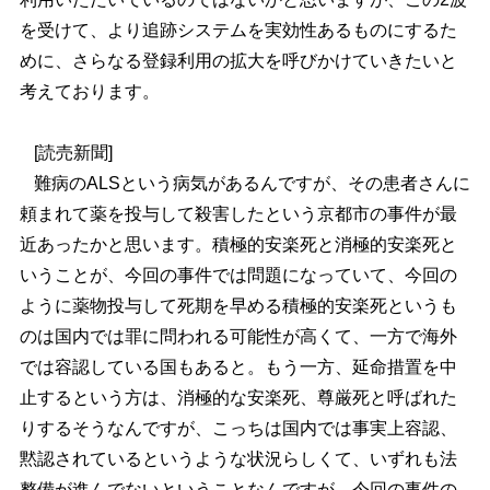
を受けて、より追跡システムを実効性あるものにするた
めに、さらなる登録利用の拡大を呼びかけていきたいと
考えております。
[読売新聞]
難病のALSという病気があるんですが、その患者さんに
頼まれて薬を投与して殺害したという京都市の事件が最
近あったかと思います。積極的安楽死と消極的安楽死と
いうことが、今回の事件では問題になっていて、今回の
ように薬物投与して死期を早める積極的安楽死というも
のは国内では罪に問われる可能性が高くて、一方で海外
では容認している国もあると。もう一方、延命措置を中
止するという方は、消極的な安楽死、尊厳死と呼ばれた
りするそうなんですが、こっちは国内では事実上容認、
黙認されているというような状況らしくて、いずれも法
整備が進んでないということなんですが、今回の事件の