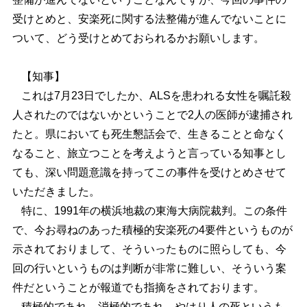
受けとめと、安楽死に関する法整備が進んでないことに
ついて、どう受けとめておられるかお願いします。
【知事】
これは7月23日でしたか、ALSを患われる女性を嘱託殺
人されたのではないかということで2人の医師が逮捕され
たと。県においても死生懇話会で、生きることと命なく
なること、旅立つことを考えようと言っている知事とし
ても、深い問題意識を持ってこの事件を受けとめさせて
いただきました。
特に、1991年の横浜地裁の東海大病院裁判。この条件
で、今お尋ねのあった積極的安楽死の4要件というものが
示されておりまして、そういったものに照らしても、今
回の行いというものは判断が非常に難しい、そういう案
件だということが報道でも指摘をされております。
積極的であれ、消極的であれ、やはり人の死というも