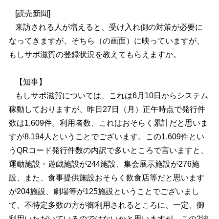
[読売新聞]
来訪される人が増えると、受け入れ側の対策が必要に
なってきますが、そちら（の画面）に映っていますが、
もしサポ滋賀の登録状況を教えてもらえますか。
【知事】
もしサポ滋賀については、これは6月10日からシステム
稼動しておりますが、昨日27日（月）正午時点で発行件
数は1,609件。利用者数、これはおそらく累計だと思いま
すが8,194人ということでございます。この1,609件とい
うQRコード発行件数の内訳で多いところで言いますと、
運動施設・遊戯施設が244施設、集会展示施設が276施
設、また、食事提供施設おそらく飲食店等だと思います
が204施設、劇場等が125施設ということでございまし
て、不特定多数の方が御利用されるところに、一定、御
利用いただいているのではないかと思いますが、この2波