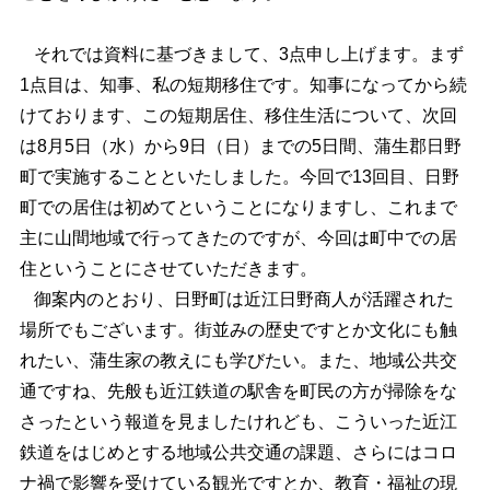
それでは資料に基づきまして、3点申し上げます。まず
1点目は、知事、私の短期移住です。知事になってから続
けております、この短期居住、移住生活について、次回
は8月5日（水）から9日（日）までの5日間、蒲生郡日野
町で実施することといたしました。今回で13回目、日野
町での居住は初めてということになりますし、これまで
主に山間地域で行ってきたのですが、今回は町中での居
住ということにさせていただきます。
御案内のとおり、日野町は近江日野商人が活躍された
場所でもございます。街並みの歴史ですとか文化にも触
れたい、蒲生家の教えにも学びたい。また、地域公共交
通ですね、先般も近江鉄道の駅舎を町民の方が掃除をな
さったという報道を見ましたけれども、こういった近江
鉄道をはじめとする地域公共交通の課題、さらにはコロ
ナ禍で影響を受けている観光ですとか、教育・福祉の現