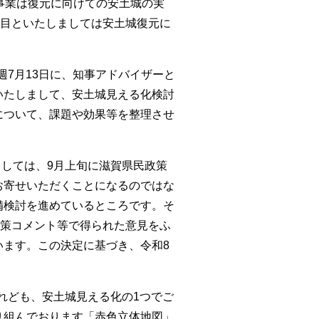
事業は復元に向けての安土城の実
つ目といたしましては安土城復元に
7月13日に、知事アドバイザーと
いたしまして、安土城見える化検討
について、課題や効果等を整理させ
しては、9月上旬に滋賀県民政策
お寄せいただくことになるのではな
備検討を進めているところです。そ
政策コメント等で得られた意見をふ
います。この決定に基づき、令和8
。
れども、安土城見える化の1つでご
り組んでおります「赤色立体地図」