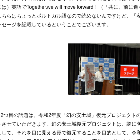
には）英語でTogether,we will move forward！（「共
こちらはちょっとポルトガル語なので読めないんですけど、「
ッセージを記載しているということでございます。
2つ目の話題は、令和2年度「幻の安土城」復元プロジェクト
をさせていただきます。幻の安土城復元プロジェクトは、謎に
まして、それを目に見える形で復元することを目的として、令和8