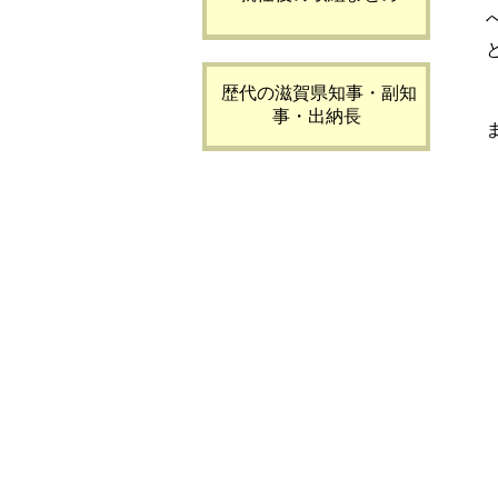
歴代の滋賀県知事・副知
事・出納長