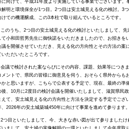
祭に向けて、平成31年度より実施している事業でございます。
像解明と環境保全が1つ目。2つ目は安土城見える化の検討。3
向けての機運醸成、この3本柱で取り組んでいるところです。
このうち、2つ目の安土城見える化の検討といたしまして、先週
して小和田哲男先生に御快諾をいただきましたので、お招きを
会議を開催させていただき、見える化の方向性とその方法の案
ていただいたところです。
会議で検討された案ならびにその内容、課題、効果等につきま
コメントで、県民の皆様に御意見を伺う、おそらく県外からも
いかと思いますが、こちらで公表する予定で、現在、最終の準
の後、10月に2度目の検討会議を開催いたしまして、滋賀県民
まえて、安土城見える化の方向性と方法を決定する予定でござ
年、2026年の安土城築城450年に向けて事業を進めて参ります
2つ目といたしまして、今、大きな赤い図が出て参りましたけ
ざいまして、安土城の実像解明の一環といたしまして今年度取