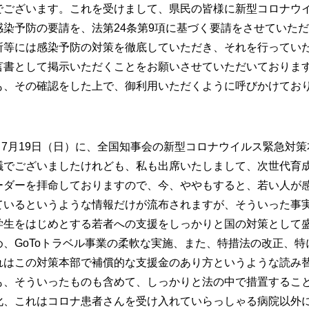
でございます。これを受けまして、県民の皆様に新型コロナウ
感染予防の要請を、法第24条第9項に基づく要請をさせていた
所等には感染予防の対策を徹底していただき、それを行ってい
言書として掲示いただくことをお願いさせていただいておりま
も、その確認をした上で、御利用いただくように呼びかけてお
7月19日（日）に、全国知事会の新型コロナウイルス緊急対
議でございましたけれども、私も出席いたしまして、次世代育
ーダーを拝命しておりますので、今、ややもすると、若い人が
ているというような情報だけが流布されますが、そういった事
学生をはじめとする若者への支援をしっかりと国の対策として
め、GoToトラベル事業の柔軟な実施、また、特措法の改正、
れはこの対策本部で補償的な支援金のあり方というような読み
も、そういったものも含めて、しっかりと法の中で措置するこ
化、これはコロナ患者さんを受け入れていらっしゃる病院以外