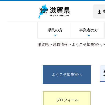
県民の方
事業者の方
滋賀県
>
県政情報
>
ようこそ知事室へ
ようこそ知事室へ
プロフィール