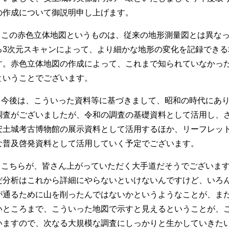
の作成について御説明申し上げます。
この赤色立体地図というものは、従来の地形測量図とは異な
る3次元スキャンによって、より細かな地形の変化を記録でき
す。赤色立体地図の作成によって、これまで知られていなかっ
ということでございます。
今後は、こういった資料等に基づきまして、昭和の時代にあ
調査がございましたが、令和の調査の基礎資料として活用し、
安土城考古博物館の展示資料として活用するほか、リーフレッ
な普及啓発資料として活用していく予定でございます。
こちらが、皆さん上がっていただく大手道だそうでございま
だ分析はこれから詳細にやらないといけないんですけど、いろ
が通るために山を削ったんではないかというようなことが、ま
いところまで、こういった地図で示すと見えるということが、
いますので、次なる大規模な調査にしっかりと生かしていきた