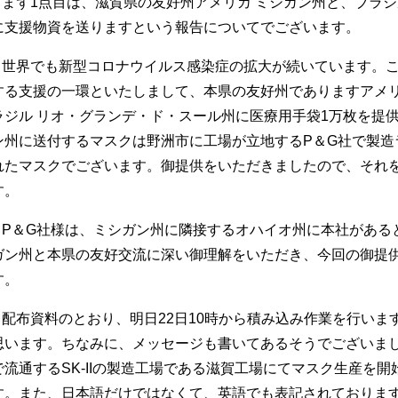
まず1点目は、滋賀県の友好州アメリカ ミシガン州と、ブラジ
に支援物資を送りますという報告についてでございます。
世界でも新型コロナウイルス感染症の拡大が続いています。
する支援の一環といたしまして、本県の友好州でありますアメリ
ラジル リオ・グランデ・ド・スール州に医療用手袋1万枚を提
ン州に送付するマスクは野洲市に工場が立地するP＆G社で製造
れたマスクでございます。御提供をいただきましたので、それ
す。
P＆G社様は、ミシガン州に隣接するオハイオ州に本社がある
ガン州と本県の友好交流に深い御理解をいただき、今回の御提
す。
配布資料のとおり、明日22日10時から積み込み作業を行いま
思います。ちなみに、メッセージも書いてあるそうでございま
で流通するSK-IIの製造工場である滋賀工場にてマスク生産を
す。また、日本語だけではなくて、英語でも表記されておりま