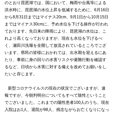
のとおり琵琶湖では、国において、梅雨や台風等による
洪水時に、琵琶湖の水位上昇を低減するために、6月16日
から8月31日まではマイナス20cm、9月1日から10月15日
まではマイナス30cmに、予め水位を下げる操作が行われ
ております。先日来の降雨により、琵琶湖の水位は、こ
れより高くなっておりますが、現在も水位を下げるべ
く、瀬田川洗堰を全開して放流されているところでござ
います。県民の皆様におかれては、出水期を迎えるにあ
たり、事前に身の回りの水害リスクや避難行動を確認す
るなど、日頃から水害に対する備えを改めてお願いをし
たいと存じます。
新型コロナウイルスの現在の状況でございますが、速
報ですが、今朝判明分についてもすべて陰性ということ
でございました。これまでの陽性患者100人のうち、現在
入院はお1人、退院が98人、残念ながらお亡くなりになっ