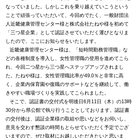
なっていました。しかしこれを乗り越えていこうという
ことで頑張っていただいて、今回めでたく、一般財団法
人近畿健康管理センター様と株式会社たねや様を初めて
「三つ星企業」として認証させていただく運びとなりま
したので、ここにお知らせをいたします。
近畿健康管理センター様は、「短時間勤務管理職」な
どの各種制度を導入し、女性管理職の登用を進めてこら
れ、今回二つ星から三つ星へステップアップされまし
た。たねや様は、女性管理職比率が49.0％と非常に高
く、企業内保育園や復職のサポートなどを継続して、働
きやすい職場づくりを実践してこられました。
そこで、認証書の交付式を明後日6月11日（木）の13時
30分から県公館で執り行うこととしております。認証書
の交付後は、認証企業様の取組や思いなどをお伺いし、
意見を交わす懇談の時間もとらせていただく予定でござ
いますので、ぜひ取材にお越しいただきたいと思いま