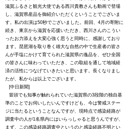
滋賀ふるさと観光大使である西川貴教さんも動画で登場
し、滋賀県産品を御紹介いただくということでございま
す。私の出演は50秒でございました。前回、4月の寄附に
続き、東京から滋賀を応援いただき、西川さんのこうい
ったお力添えを大変心強く思うと同時に、感謝しており
ます。琵琶湖を取り巻く雄大な自然の中で生産者の皆さ
んが手塩にかけて育てられた滋賀県の逸品を、ぜひ全国
の皆さんに味わっていただき、この取組を通して地域経
済の活性につなげていきたいと思います。長くなりまし
たが、私からは以上でございます。
[中日新聞]
冒頭でも知事が触れられていた滋賀県の3段階の独自基
準のことでお伺いしたいんですけども、今は警戒ステー
ジに当たるということなんですが、現時点で感染経路が
調査中の人が1名県内にはいらっしゃると思うんですが、
まず、この感染経路調査中というのと感染経路不明とい