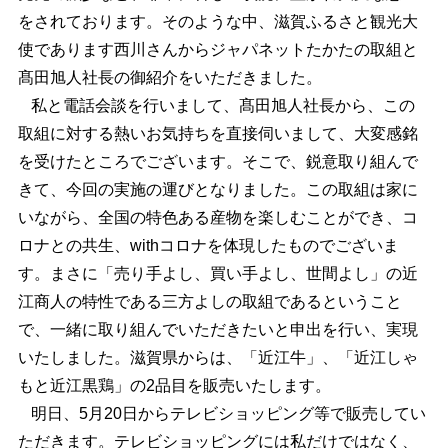
をされております。そのような中、滋賀ふるさと観光大
使であります西川さんからジャパネットたかたの取組と
髙田旭人社長の御紹介をいただきました。
私と電話会談を行いまして、髙田旭人社長から、この
取組に対する熱いお気持ちを直接伺いまして、大変感銘
を受けたところでございます。そこで、鋭意取り組んで
きて、今回の実施の運びとなりました。この取組は家に
いながら、全国の特色ある産物を楽しむことができ、コ
ロナとの共生、withコロナを体現したものでございま
す。まさに「売り手よし、買い手よし、世間よし」の近
江商人の特性である三方よしの取組であるということ
で、一緒に取り組んでいただきたいと申出を行い、実現
いたしました。滋賀県からは、「近江牛」、「近江しゃ
もと近江黒鶏」の2品目を販売いたします。
明日、5月20日からテレビショッピング等で販売してい
ただきます。テレビショッピングには私だけではなく、