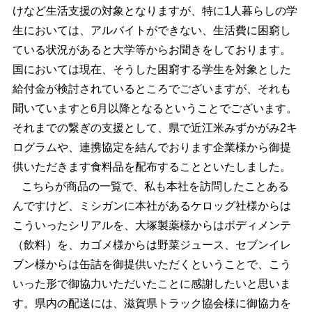
けなど生活支援の対象となりますが、特に1人暮らしの学
生においては、アルバイトができない、生活費に困窮し
ている状況があると大学等からお聞きをしております。
国においては現在、そうした困窮する学生を対象とした
給付金が検討されているところでございますが、それも
聞いていますと6月以降となるということでございます。
それまでの繋ぎの支援として、県で近江米みずかがみ2キ
ログラムや、連携協定を結んでおります企業様から御提
供いただきます食料品を配布することといたしました。
こちらが商品の一覧で、私も本社を訪問したことある
んですけど、ミシガンに本社があるケロッグ社様からは
こういったシリアルを、大塚製薬様からはボディメンテ
（飲料）を、カゴメ様からは野菜ジュース、セブンイレ
ブン様からは缶詰を御提供いただくということで、こう
いった形で御協力いただいたことに感謝したいと思いま
す。県内の配送には、滋賀県トラック協会様に御協力を