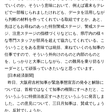
ていくのか。そういう意味において、例えば週末もテレ
ビで一部報じられましたけれども、データを活用しなが
ら判断の材料を作ってくれている取組ですとか、あと、
先ほどもお尋ねのあった特別警戒ステージ、警戒ステー
ジ、注意ステージの指標づくりなどにも、県庁内の様々
な専門スタッフが部局を超えて協力してくれている。こ
ういうことをある意味では統括、束ねていくのも知事の
仕事ですので、そういう外向けのものと内部のものと
を、しっかりと大事にしながら、この難局を乗り切るリ
ーダーとして頑張っていきたいなと思っています。
[日本経済新聞]
昨日、大阪府吉村知事が緊急事態宣言の発令と解除に
ついては、首相ではなくて知事の権限にすべきだと、こ
ういうふうに特措法改正すべきだというふうに発言しま
した。この意見について、三日月知事は、賛成でしょう
か。反対でしょうか。