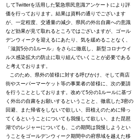
してTwitterを活用した緊急県民意識アンケートにより評
価を行っております。結果は資料の通りでございます
が、一定程度、交通量の減少、県民の外出自粛への意識
など効果が見て取れるところではございますが、ゴール
デンウィークを迎えるにあたり、気を緩めることなく、
「滋賀5分の1ルール」をさらに徹底し、新型コロナウイ
ルス感染拡大の防止に取り組んでいくことが必要である
と考えております。
このため、県外の皆様に対する呼びかけ、そして商店
街やスーパーマーケット等の事業者の皆様に、次の要請
を行うこととしております。改めて5分の1ルールに基づ
く外出の自粛をお願いするということと、徹底した3密の
回避、また帰省をしないで欲しい、田植えのために帰っ
てくるということについても我慢して欲しい、また琵琶
湖でのレジャーについても、この期間は我慢しようとい
うことをゴールデンウィーク期間中の府県域を越えた移