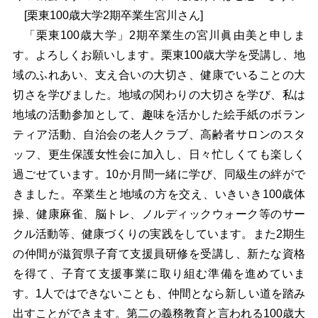
[栗東100歳大学2期卒業生宮川さん]
「栗東100歳大学」2期卒業生の宮川眞由美と申しま
す。よろしくお願いします。栗東100歳大学を受講し、地
域のふれあい、支え合いの大切さ、健康でいることの大
切さを学びました。地域の関わりの大切さを学び、私は
地域の活動参加として、趣味を活かした絵手紙のボラン
ティア活動、自治会の老人クラブ、高齢者サロンのスタ
ッフ、更生保護女性会に加入し、日々忙しくても楽しく
過ごせています。10か月間一緒に学び、同級生の絆がで
きました。卒業生と地域の方を交え、いきいき100歳体
操、健康麻雀、脳トレ、ノルディックウォーク等のサー
クル活動等、健康づくりの実践をしています。また2期生
の仲間が滋賀県子育て支援員研修を受講し、新たな資格
を得て、子育て支援事業に取り組む準備を進めていま
す。1人ではできないことも、仲間となら新しい道を踏み
出すことができます。第二の義務教育と言われる100歳大