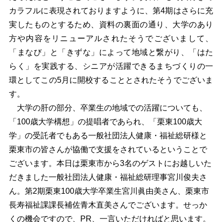
カラフルに表現されておりますように、第4期はさらに充
実したものとするため、資料の裏面の通り、大学のあり
方や内容をリニューアルされたそうでございまして、
「まなび」と「きずな」によって地域と繋がり、「はた
らく」を実践する、シニアが活躍できるまちづくりの一
環としてこの5月に開校することとされたそうでございま
す。
大学の肝の部分、卒業生の地域での活躍についても、
「100歳大学構想」の提唱者であられ、「栗東100歳大
学」の受託者でもある一般社団法人健康・福祉総研様と
栗東市の皆さんが協働で支援をされているということで
ございます。本日は栗東市から3名のゲストにお越しいた
だきました一般社団法人健康・福祉総研理事宮川俊夫さ
ん。第2期栗東100歳大学卒業生宮川眞由美さん、栗東市
長寿福祉課課長補佐青木直美さんでございます。せっか
くの機会ですので、PR、一言いただければと思います。