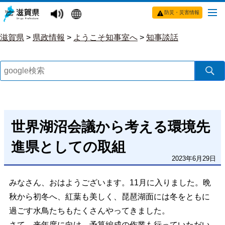
防災・災害情報
滋賀県
>
県政情報
>
ようこそ知事室へ
>
知事談話
世界湖沼会議から考える環境先
進県としての取組
2023年6月29日
みなさん、おはようございます。11月に入りました。晩
秋から初冬へ、紅葉も美しく、琵琶湖面には冬をともに
過ごす水鳥たちもたくさんやってきました。
さて、来年度に向け、予算編成の作業も行っていただい