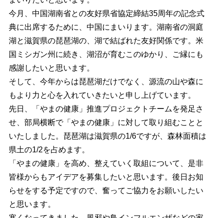
今月、中国湖南省との友好県省協定締結35周年の記念式
典に出席するために、中国にまいります。湖南省の洞庭
湖と滋賀県の琵琶湖の、湖で結ばれた友好関係です。米
国ミシガン州に続き、湖沼が育むこのゆかり、ご縁にも
感謝したいと思います。
そして、今年からは琵琶湖だけでなく、源流の山や森に
もより力と心を入れていきたいと申し上げています。
先日、「やまの健康」推進プロジェクトチームを発足さ
せ、部局横断で「やまの健康」に対して取り組むことと
いたしました。琵琶湖は滋賀県の1/6ですが、森林面積は
県土の1/2を占めます。
「やまの健康」を高め、整えていく取組について、是非
皆様からもアイデアを募集したいと思います。後日お知
らせをする予定ですので、奮ってご協力をお願いしたい
と思います。
寒くなってきました。風邪や鳥インフルエンザなどの家