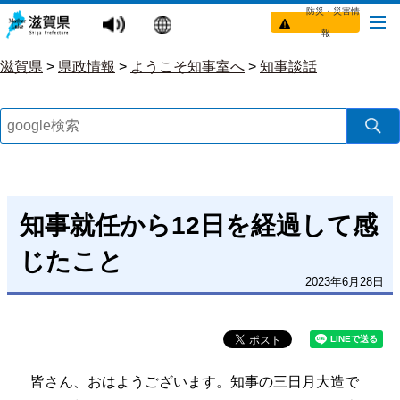
防災・災害情
報
滋賀県
>
県政情報
>
ようこそ知事室へ
>
知事談話
知事就任から12日を経過して感
じたこと
2023年6月28日
皆さん、おはようございます。知事の三日月大造で