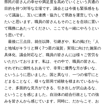
県民の皆さんの幸せや満足度を高めていくという共通の
目的を持つ対等な立場です。議会とは今後も緊張感をも
って議論し、互いに連携・協力して県政を運営していき
たいと思います。職員の皆さんもそのことを念頭に置い
て職務にあたってください。ここでも一緒にやろうとい
う思いです。
最後に三点目。就任以降、引継ぎや、私の掲げた「人
と地域がキラリと輝く7つ星の滋賀」実現に向けた施策の
具体化、議会対応など、職員の皆さんには様々ご苦労を
いただいております。私は、その中で、職員の皆さん、
それぞれに個性もおありで、非常に優秀な方が多いな、
というふうに思いました。国と異なり、一つの省庁にと
どまることなく、様々な部局で経験を積まれているから
こそ、多面的な見方ができる、引き出しが沢山あるな、
ということを感じました。自治体の総合行政としての強
みを皆さんから感じています。同時に、だからこそ、お