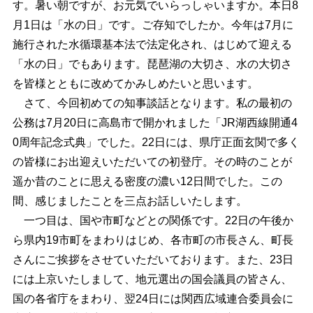
す。暑い朝ですが、お元気でいらっしゃいますか。本日8
月1日は「水の日」です。ご存知でしたか。今年は7月に
施行された水循環基本法で法定化され、はじめて迎える
「水の日」でもあります。琵琶湖の大切さ、水の大切さ
を皆様とともに改めてかみしめたいと思います。
さて、今回初めての知事談話となります。私の最初の
公務は7月20日に高島市で開かれました「JR湖西線開通4
0周年記念式典」でした。22日には、県庁正面玄関で多く
の皆様にお出迎えいただいての初登庁。その時のことが
遥か昔のことに思える密度の濃い12日間でした。この
間、感じましたことを三点お話しいたします。
一つ目は、国や市町などとの関係です。22日の午後か
ら県内19市町をまわりはじめ、各市町の市長さん、町長
さんにご挨拶をさせていただいております。また、23日
には上京いたしまして、地元選出の国会議員の皆さん、
国の各省庁をまわり、翌24日には関西広域連合委員会に