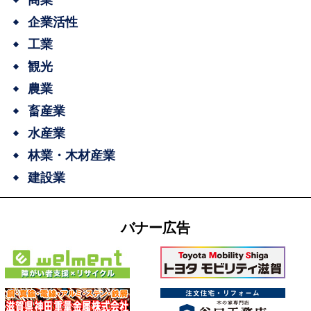
企業活性
工業
観光
農業
畜産業
水産業
林業・木材産業
建設業
バナー広告