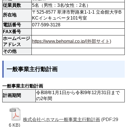
従業員数
5名（男性：3名/女性：2名）
〒525-8577 草津市野路東1-1-1 立命館大学B
所在地
KCインキュベータ101号室
電話番号
077-599-3128
FAX番号
ホームページ
https://www.behomal.co.jp/(外部サイト)
アドレス
その他
一般事業主行動計画
一般事業主行動計画
令和8年1月1日から令和9年12月31日まで
計画期間
の2年間
株式会社ベホマル一般事業主行動計画
(PDF:29
6 KB)