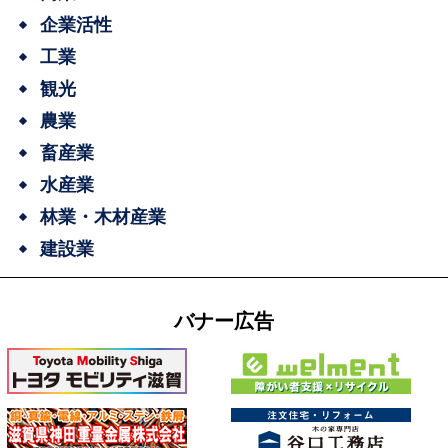
企業活性
工業
観光
農業
畜産業
水産業
林業・木材産業
建設業
バナー広告