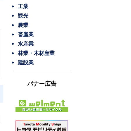
工業
観光
農業
畜産業
水産業
林業・木材産業
建設業
バナー広告