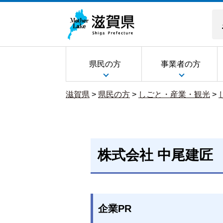
県民の方
事業者の方
滋賀県
>
県民の方
>
しごと・産業・観光
>
株式会社 中尾建匠
企業PR