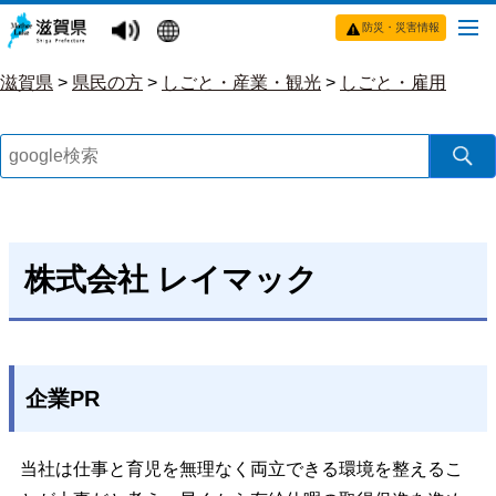
防災・災害情報
滋賀県
>
県民の方
>
しごと・産業・観光
>
しごと・雇用
株式会社 レイマック
企業PR
当社は仕事と育児を無理なく両立できる環境を整えるこ