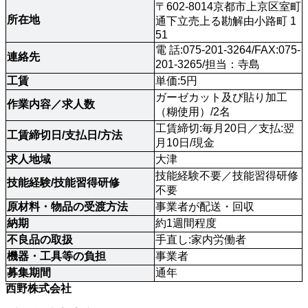
〒602-8014京都市上京区室町
所在地
通下立売上る勘解由小路町 1
51
電 話:075-201-3264/FAX:075-
連絡先
201-3265/担当：寺島
工賃
単価:5円
ガーゼカット及び貼り加工
作業内容／求人数
（糊使用）/2名
工賃締切:毎月20日／支払:翌
工賃締切日/支払日/方法
月10日/現金
求人地域
大津
技能経験不要／技能習得研修
技能経験/技能習得研修
不要
原材料・物品の受渡方法
事業者が配送・回収
納期
約1週間程度
不良品の取扱
手直し:家内労働者
機器・工具等の負担
事業者
募集期間
通年
西野株式会社