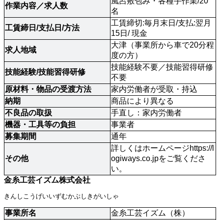
風呂敷包み・各種手作業/20
作業内容／求人数
名
工賃締切:毎月末日/支払:翌月
工賃締日/支払日/方法 
15日/ 現金
大津（事業所から車で20分程
求人地域 
度の方）
技能経験不要／技能習得研修
技能経験/技能習得研修 
不要 
原材料・物品の受渡方法
家内労働者が受取・持込 
納期 
商品により異なる
不良品の取扱
手直し：家内労働者
機器・工具等の負担
事業者
募集期間
通年
詳しくはホームページhttps://l
その他 
ogiways.co.jpをご覧くださ
い。
金糸工芸イズム株式会社
きんしこうげいいずむかぶしきがいしゃ
事業所名
金糸工芸イズム（株）