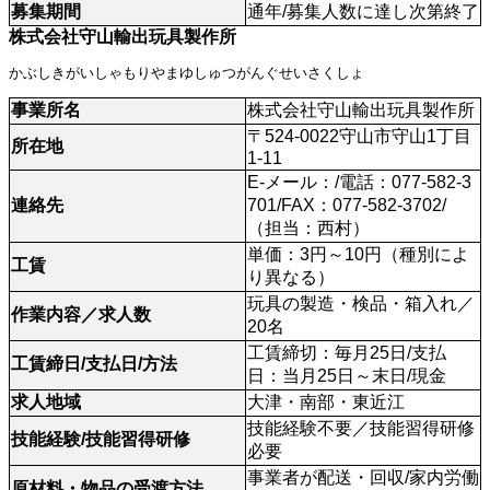
募集期間
通年/募集人数に達し次第終了
株式会社守山輸出玩具製作所
かぶしきがいしゃもりやまゆしゅつがんぐせいさくしょ
事業所名
株式会社守山輸出玩具製作所
〒524-0022守山市守山1丁目
所在地
1-11
E-メール：/電話：077-582-3
連絡先 
701/FAX：077-582-3702/
（担当：西村）
単価：3円～10円（種別によ
工賃
り異なる）
玩具の製造・検品・箱入れ／
作業内容／求人数 
20名
工賃締切：毎月25日/支払
工賃締日/支払日/方法 
日：当月25日～末日/現金
求人地域 
大津・南部・東近江
技能経験不要／技能習得研修
技能経験/技能習得研修 
必要
事業者が配送・回収/家内労働
原材料・物品の受渡方法