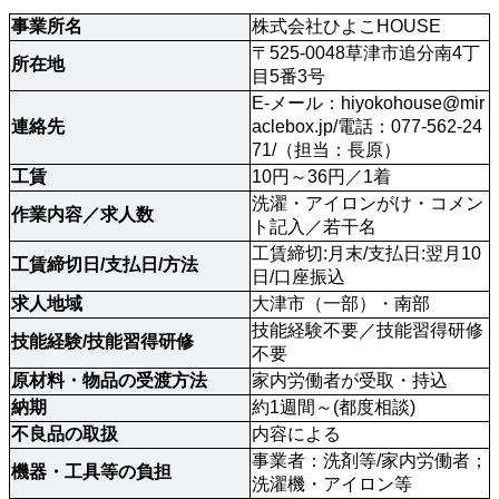
事業所名
株式会社ひよこHOUSE 
〒525-0048草津市追分南4丁
所在地
目5番3号
E-メール：
hiyokohouse@mir
連絡先 
aclebox.jp
/電話：077-562-24
71/（担当：長原）
工賃
10円～36円／1着
洗濯・アイロンがけ・コメン
作業内容／求人数 
ト記入／若干名
工賃締切:月末/支払日:翌月10
工賃締切日/支払日/方法 
日/口座振込
求人地域 
大津市（一部）・南部
技能経験不要／技能習得研修
技能経験/技能習得研修 
不要 
原材料・物品の受渡方法
家内労働者が受取・持込 
納期
約1週間～(都度相談)
不良品の取扱 
内容による
事業者：洗剤等/家内労働者；
機器・工具等の負担
洗濯機・アイロン等