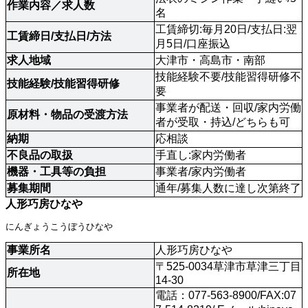
作業内容／求人数 
名
工賃締切:毎月20日/支払日:翌
工賃締日/支払日/方法 
月5日/口座振込
求人地域 
大津市・高島市・南部
技能経験不要/技能習得研修不
技能経験/技能習得研修 
要 
事業者が配送・回収/家内労働
原材料・物品の受渡方法
者が受取・持込/どちらも可
納期
応相談
不良品の取扱 
手直し:家内労働者
機器・工具等の負担
事業者/家内労働者
募集期間
通年/募集人数に達し次第終了
人形巧房ひなや
にんぎょうこうぼうひなや
事業所名
人形巧房ひなや
〒525-0034草津市草津三丁目
所在地
14-30
電話：077-563-8900/FAX:07