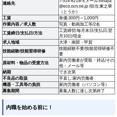
7-514-8219/ Eメール:
hinaya
連絡先 
@eco.ocn.ne.jp
 /担当:東之華
（とうか）
工賃
単価:300円～1,000円
作業内容／求人数 
写真・動画加工等/2名
工賃締切:毎月末日/支払日:翌
工賃締日/支払日/方法 
月10日/現金
求人地域 
大津・南部・甲賀
技能経験不要/技能習得研修不
技能経験/技能習得研修 
要 
家内労働者が受取・持込/その
原材料・物品の受渡方法
他：メール等
納期
でき次第
不良品の取扱 
手直し:家内労働者
機器・工具等の負担
家内労働者（パソコン等）
募集期間
募集人数に達し次第終了
内職を始める前に！