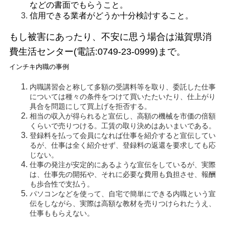
などの書面でもらうこと。
信用できる業者がどうか十分検討すること。
もし被害にあったり、不安に思う場合は滋賀県消
費生活センター(電話:0749-23-0999)まで。
インチキ内職の事例
内職講習会と称して多額の受講料等を取り、委託した仕事
については種々の条件をつけて買いたたいたり、仕上がり
具合を問題にして買上げを拒否する。
相当の収入が得られると宣伝し、高額の機械を市価の倍額
くらいで売りつける。工賃の取り決めはあいまいである。
登録料を払って会員になれば仕事を紹介すると宣伝してい
るが、仕事は全く紹介せず、登録料の返還を要求しても応
じない。
仕事の発注が安定的にあるような宣伝をしているが、実際
は、仕事先の開拓や、それに必要な費用も負担させ、報酬
も歩合性で支払う。
パソコンなどを使って、自宅で簡単にできる内職という宣
伝をしながら、実際は高額な教材を売りつけられたうえ、
仕事ももらえない。