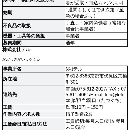
者が受取・持込 /いづれも可
1週間もしくはでき次第（至
納期
急の場合あり）
手直し：家内労働者（複雑な
不良品の取扱 
場合は事業者）
機器・工具等の負担
事業者
募集期間
通年
株式会社テル
かぶしきがいしゃてる
事業所名
(株)テル
〒612-8366京都市伏見区京橋
所在地
町301
電 話:075-612-2027/FAX：07
連絡先
5-611-4061/E-mall:
telu@telu.
co.jp
/担当:龍口（たつぐち）
工賃
単価:10円～150円
作業内容／求人数 
帽子製造/2名
工賃締切:毎月末日/支払:翌月
工賃締日/支払日/方法 
末日/現金