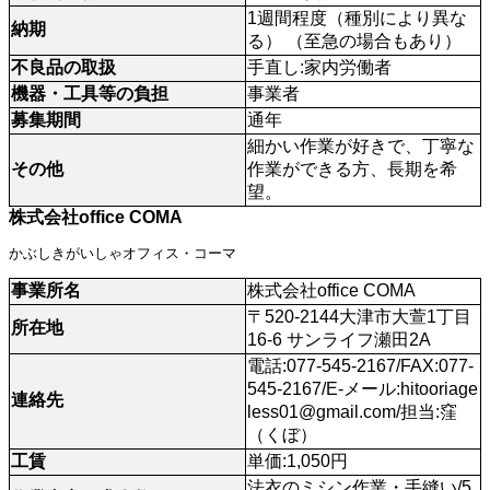
1週間程度（種別により異な
納期
る） （至急の場合もあり）
不良品の取扱 
手直し:家内労働者
機器・工具等の負担
事業者
募集期間
通年
細かい作業が好きで、丁寧な
その他
作業ができる方、長期を希
望。
株式会社office COMA
かぶしきがいしゃオフィス・コーマ
事業所名
株式会社office COMA
〒520-2144大津市大萱1丁目
所在地
16-6 サンライフ瀬田2A
電話:077-545-2167/FAX:077-
545-2167/E-メール:
hitooriage
連絡先 
less01@gmail.com
/担当:窪
（くぼ）
工賃
単価:1,050円
法衣のミシン作業・手縫い/5