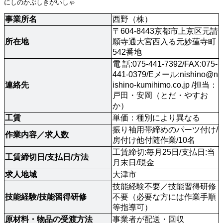
にしのかぶしきがいしゃ
事業所名
西野（株）
〒604-8443京都市上京区元請
所在地
願寺通大宮西入る元妙蓮寺町
542番地
電 話:075-441-7392/FAX:075-
441-0379/Eメール:
nishino@n
連絡先
ishino-kumihimo.co.jp
 /担当：
戸田・安岡（とだ・やすお
か）
工賃
単価：種別により異なる
振り袖用帯締めのパーツ付け/
作業内容／求人数 
房付け他付随作業/10名
工賃締切:毎月25日/支払日:当
工賃締切日/支払日/方法
月末日/現金
求人地域 
大津市
技能経験不要／技能習得研修
技能経験/技能習得研修
不要（必要な方には作業手順
等指導可）
原材料・物品の受渡方法
事業者が配送・回収