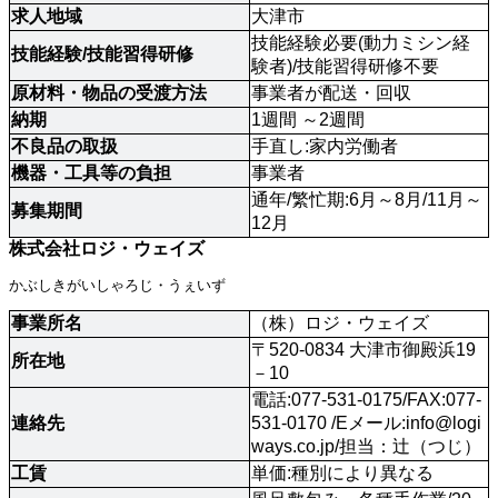
求人地域
大津市
技能経験必要(動力ミシン経
技能経験/技能習得研修 
験者)/技能習得研修不要
原材料・物品の受渡方法
事業者が配送・回収 
納期
1週間 ～2週間
不良品の取扱 
手直し:家内労働者
機器・工具等の負担
事業者
通年/繁忙期:6月～8月/11月～
募集期間
12月
株式会社ロジ・ウェイズ
かぶしきがいしゃろじ・うぇいず
事業所名 
（株）ロジ・ウェイズ
〒520-0834 大津市御殿浜19
所在地
－10
電話:077-531-0175/FAX:077-
連絡先 
531-0170 /Eメール:
info@logi
ways.co.jp
/担当：辻（つじ）
工賃
単価:種別により異なる