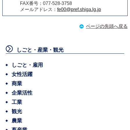
FAX番号：077-528-3758
メールアドレス：
fe00@pref.shiga.lg.jp
ページの先頭へ戻る
しごと・産業・観光
しごと・雇用
女性活躍
商業
企業活性
工業
観光
農業
畜産業