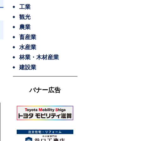
工業
観光
農業
畜産業
水産業
林業・木材産業
建設業
バナー広告