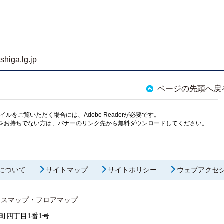
shiga.lg.jp
ページの先頭へ戻
イルをご覧いただく場合には、Adobe Readerが必要です。
eaderをお持ちでない方は、バナーのリンク先から無料ダウンロードしてください。
について
サイトマップ
サイトポリシー
ウェブアクセ
セスマップ・フロアマップ
町四丁目1番1号