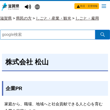
防災・災害情報
滋賀県
>
県民の方
>
しごと・産業・観光
>
しごと・雇用
株式会社 松山
企業PR
家庭から、職場、地域へと社会貢献できる人と心を育む