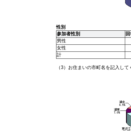
性別
参加者性別
回
男性
女性
計
（3）お住まいの市町名を記入して