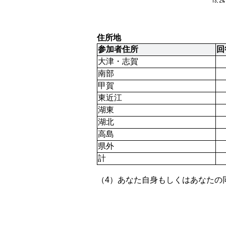
住所地
参加者住所
回
大津・志賀
南部
甲賀
東近江
湖東
湖北
高島
県外
計
（4）あなた自身もしくはあなたの