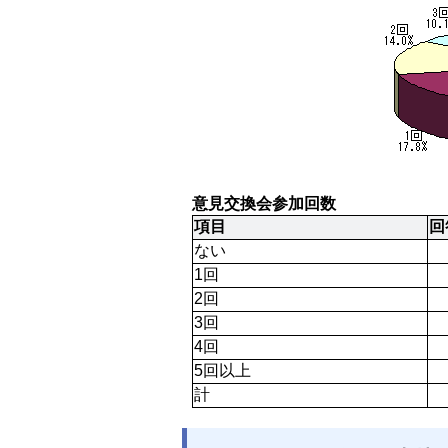
意見交換会参加回数
項目
回
ない
1回
2回
3回
4回
5回以上
計