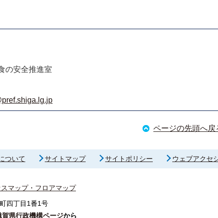
食の安全推進室
ref.shiga.lg.jp
ページの先頭へ戻
について
サイトマップ
サイトポリシー
ウェブアクセ
セスマップ・フロアマップ
町四丁目1番1号
滋賀県行政機構ページ
から