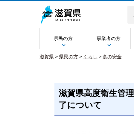
県民の方
事業者の方
滋賀県
>
県民の方
>
くらし
>
食の安全
滋賀県高度衛生管
了について