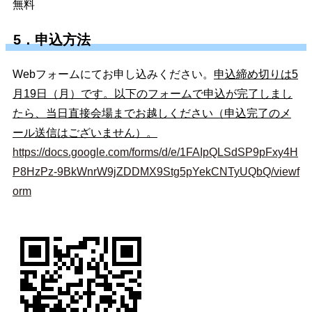
無料
5．申込方法
Webフォームにてお申し込みください。
申込締め切りは5
月19日（月）です。以下のフォームで申込が完了しまし
たら、当日直接会場までお越しください（申込完了のメ
ール送信はございません）。
https://docs.google.com/forms/d/e/1FAIpQLSdSP9pFxy4H
P8HzPz-9BkWnrW9jZDDMX9Stg5pYekCNTyUQbQ/viewf
orm