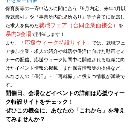
トを集中開催
！
保育所等の一斉申込みに間に合う『9月内定、来年4月以
降就業可』や『事業所内託児所あり』
等子育てに配慮し
就職フェア（合同企業面接会）
た求人を集めた
を
県内3会場
で
開催します
！
応援ウィーク特設サイト
また、
「
」では、
就職フェ
ア参加企業・求人の紹介や就活や保活に向けた動画セミ
ナーの配信、応援ウィーク期間中に開催される就職に向
けたイベント情報の掲載、また保育情報等の提供など、
みなさんの「保活」・「再就職」に役立つ情報が満載で
す。
開催日、会場などイベントの詳細は応援ウィー
ク特設サイトをチェック！
ぜひこの機会に、あなたの「これから」を考え
てみませんか？