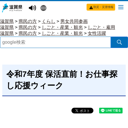
防災・災害情報
滋賀県
>
県民の方
>
くらし
>
男女共同参画
滋賀県
>
県民の方
>
しごと・産業・観光
>
しごと・雇用
滋賀県
>
県民の方
>
しごと・産業・観光
>
女性活躍
令和7年度 保活直前！お仕事探
し応援ウィーク