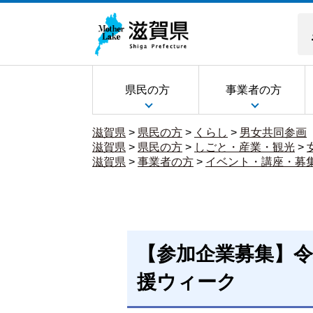
県民の方
事業者の方
滋賀県
>
県民の方
>
くらし
>
男女共同参画
滋賀県
>
県民の方
>
しごと・産業・観光
>
滋賀県
>
事業者の方
>
イベント・講座・募
【参加企業募集】令
援ウィーク