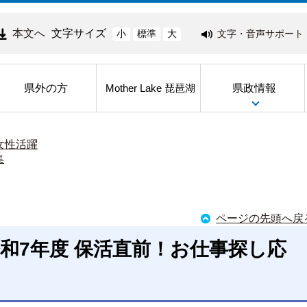
本文へ
文字サイズ
文字・音声サポート
小
標準
大
県外の方
県政情報
Mother Lake 琵琶湖
女性活躍
集
ページの先頭へ戻
和7年度 保活直前！お仕事探し応