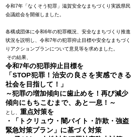
令和7年「なくそう犯罪」滋賀安全なまちづくり実践県民
会議総会を開催しました。
各構成団体に令和6年
の犯罪概況、安全なまちづくり推進
状況を説明し、令和7年の犯罪抑止目標や安全なまちづく
りアクションプランについて意見等を求めました。
その結果、
令和7年の犯罪抑止目標を
「STOP犯罪！治安の良さを実感できる
社会を目指して！」
～犯罪の増加傾向に歯止めを！再び減少
傾向にもちこむまで、あと一息！～
重点対策を
とし、
・
「トクリュウ・闇バイト・詐欺・強盗
緊急対策プラン」に基づく対策