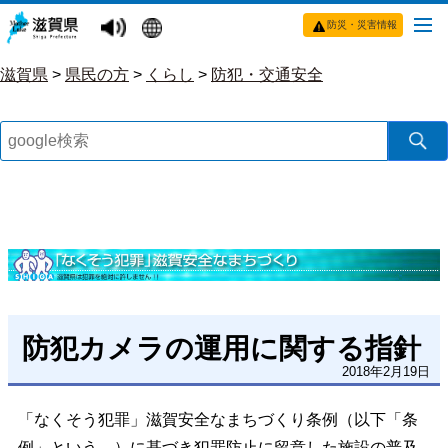
防災・災害情報
滋賀県
>
県民の方
>
くらし
>
防犯・交通安全
防犯カメラの運用に関する指針
2018年2月19日
「なくそう犯罪」滋賀安全なまちづくり条例（以下「条
例」という。）に基づき犯罪防止に留意した施設の普及