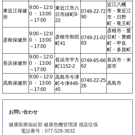
近江八幡
9:00～12:0
東近江市八
東近江保健
市・東近江
0748-22-72
0 ・ 13:00
日市緑町8-
90
所
市・日野
～17:00
22
町・竜王町
彦根市・愛
9:00～12:0
彦根市和田
荘町・豊郷
0749-21-02
彦根保健所
0 ・ 13:00
83
町41
町・甲良
～17:00
町・多賀町
9:00～12:0
長浜市平方
長浜市・米
0749-65-66
長浜保健所
0 ・ 13:00
62
町1152-2
原市
～17:00
9:00～12:0
高島市今津
0740-22-25
高島保健所
0 ・ 13:00
高島市
町今津448-
26
～17:00
45
お問い合わせ
健康医療福祉部 健康危機管理課 感染症係
電話番号：077-528-3632