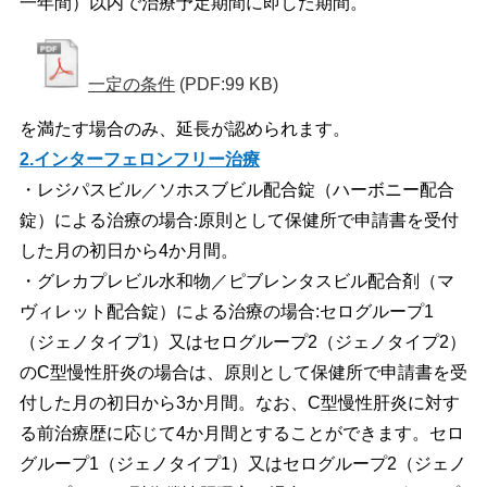
一年間）以内で治療予定期間に即した期間。
一定の条件
(PDF:99 KB)
を満たす場合のみ、延長が認められます。
2.インターフェロンフリー治療
・レジパスビル／ソホスブビル配合錠（ハーボニー配合
錠）による治療の場合:原則として保健所で申請書を受付
した月の初日から4か月間。
・グレカプレビル水和物／ピブレンタスビル配合剤（マ
ヴィレット配合錠）による治療の場合:セログループ1
（ジェノタイプ1）又はセログループ2（ジェノタイプ2）
のC型慢性肝炎の場合は、原則として保健所で申請書を受
付した月の初日から3か月間。なお、C型慢性肝炎に対す
る前治療歴に応じて4か月間とすることができます。セロ
グループ1（ジェノタイプ1）又はセログループ2（ジェノ