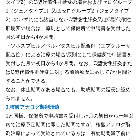
タイプ2）のC型代償性肝硬変の場合およびセログループ
1（ジェノタイプ1）又はセログループ2（ジェノタイプ
2）のいずれにも該当しないC型慢性肝炎又はC型代償性
肝硬変の場合は、原則として保健所で申請書を受付した
月の初日から4か月間。
・ソホスブビル／ベルパタスビル配合剤（エプクルーサ
配合錠）による治療の場合:原則として保健所で申請書を
受付した月の初日から4か月間。なお、C型慢性肝炎また
はC型代償性肝硬変に対する前治療歴に応じて7か月間と
することができる。
なお、休止期間がある場合でも、助成期間の延長は認め
られません。
3.核酸アナログ製剤治療
1と同様、保健所で申請書を受付した月の初日から一年以
内で治療予定期間に即した期間ですが、核酸アナログ製
剤治療によって受給されている方は、有効期間満了前に