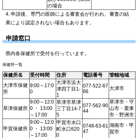
の場合 
4. 申請後、専門の医師による審査会が行われ、審査の結
果により認定されない場合もあります。
申請窓口
県内各保健所で受付を行っています。
保健所一覧
保健所名
受付時間
住所
電話番号
管轄地域
大津市浜大
大津市保健
9:00～17:0
077-522-67
大津市
津四丁目1-
66
所
0
1
9:00～12:0
草津市・守
草津市草津
077-562-90
草津保健所
0 ・ 13:00
山市・栗東
三丁目14-7
44
～17:00
5
市・野洲市
9:00～12:0
甲賀市水口
湖南市・甲
0748-63-61
甲賀保健所
0 ・ 13:00
町水口620
47
賀市
～17:00
0