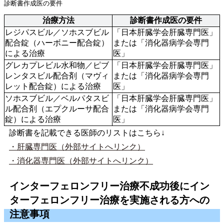
診断書作成医の要件
治療方法
診断書作成医の要件
レジパスビル／ソホスブビル
「日本肝臓学会肝臓専門医」
配合錠（ハーボニー配合錠）
または「消化器病学会専門
による治療
医」
グレカプレビル水和物／ピブ
「日本肝臓学会肝臓専門医」
レンタスビル配合剤（マヴィ
または「消化器病学会専門
レット配合錠）による治療
医」
ソホスブビル／ベルパタスビ
「日本肝臓学会肝臓専門医」
ル配合剤（エプクルーサ配合
または「消化器病学会専門
錠）による治療
医」
診断書を記載できる医師のリストはこちら↓
・肝臓専門医（外部サイトへリンク）
・消化器専門医（外部サイトへリンク）
インターフェロンフリー治療不成功後にイン
ターフェロンフリー治療を実施される方への
注意事項