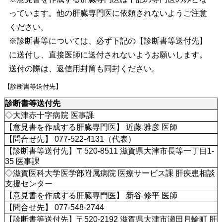
っています。他の肝臓専門医に依頼されないようご注意
ください。
※診断書等については、必ず下記の【診断書等送付先】
に送付し、直接医師に送付されないようお願いします。
送付の際は、返信用封筒も同封ください。
【診断書等送付先】
診断書等送付先
◇大津赤十字病院 医事課
【意見書を作成する肝臓専門医】 近藤 雅彦 医師
【問合せ先】 077-522-4131（代表）
【診断書等送付先】〒520-8511 滋賀県大津市長等一丁目1-
35 医事課
◇滋賀医科大学医学部附属病院 医療サービス課 肝疾患相談
支援センター
【意見書を作成する肝臓専門医】 新谷 修平 医師
【問合せ先】 077-548-2744
【診断書等送付先】〒520-2192 滋賀県大津市瀬田月輪町 肝