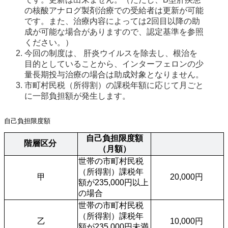
の核酸アナログ製剤治療での受給者は更新が可能
です。また、治療内容によっては2回目以降の助
成が可能な場合がありますので、認定基準を参照
ください。） 
今回の制度は、 肝炎ウイルスを除去し、根治を
目的としていることから、インターフェロンの少
量長期投与治療の場合は助成対象となりません。 
市町村民税（所得割）の課税年額に応じて月ごと
に一部負担額が発生します。 
自己負担限度額
自己負担限度額
階層区分 
（月額）
世帯の市町村民税
（所得割）課税年
甲
20,000円 
額が235,000円以上
の場合 
世帯の市町村民税
（所得割）課税年
乙
10,000円 
額が235,000円未満