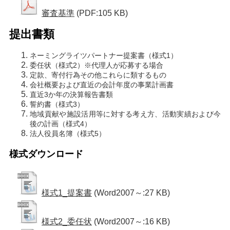
審査基準
(PDF:105 KB)
提出書類
ネーミングライツパートナー提案書（様式1）
委任状（様式2）※代理人が応募する場合
定款、寄付行為その他これらに類するもの
会社概要および直近の会計年度の事業計画書
直近3か年の決算報告書類
誓約書（様式3）
地域貢献や施設活用等に対する考え方、活動実績および今
後の計画（様式4）
法人役員名簿（様式5）
様式ダウンロード
様式1_提案書
(Word2007～:27 KB)
様式2_委任状
(Word2007～:16 KB)