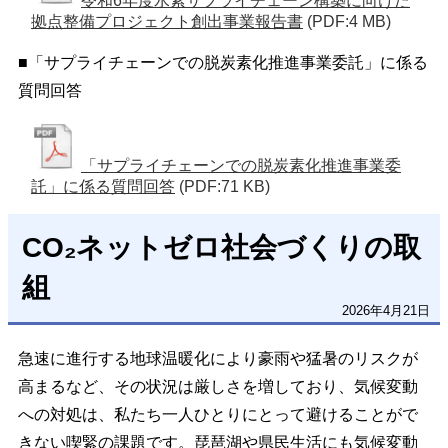
令和6年度水素サプライチェーン構築に向けた
拠点整備プロジェクト創出事業報告書
(PDF:4 MB)
■「サプライチェーンでの脱炭素化推進事業委託」に係る
質問回答
「サプライチェーンでの脱炭素化推進事業委
託」に係る質問回答
(PDF:71 KB)
CO₂ネットゼロ社会づくりの取
組
2026年4月21日
急速に進
⾏
する地球温暖化により豪⾬
や猛暑のリスクが
⾼まるなど、その状況は厳しさを増しており、気候変動
への対処は、私たち
⼀⼈
ひとりにとって避けることがで
きない喫緊の課題です。琵琶湖や県⺠⽣
活にも気候変動