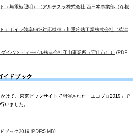
ト（無電極照明）（アルテスラ株式会社 西日本事業部（彦根
ト」ボイラ効率99%対応機種（川重冷熱工業株式会社（草津
（ダイハツディーゼル株式会社守山事業所（守山市））
(PDF:
ガイドブック
7日にかけて、東京ビックサイトで開催された「エコプロ2019」で
行いました。
ブック2019
(PDF:5 MB)