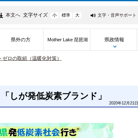
本文へ
文字サイズ
文字・音声サポート
小
標準
大
県外の方
県政情報
Mother Lake 琵琶湖
ットゼロの取組（温暖化対策）
く「しが発低炭素ブランド」
2020年12月21