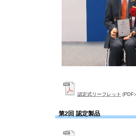
認定式リーフレット
(PDF:
第2回 認定製品