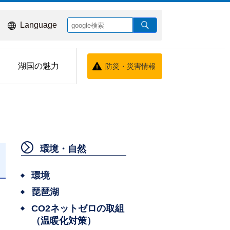
Language
湖国の魅力
防災・災害情報
環境・自然
日
環境
琵琶湖
CO2ネットゼロの取組
（温暖化対策）