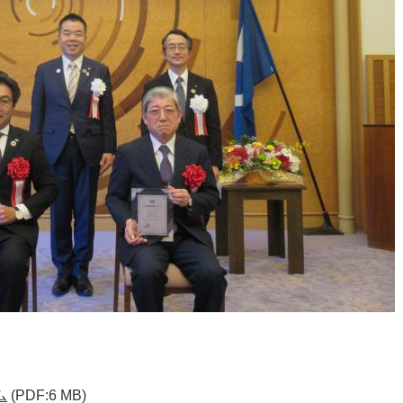
ム
(PDF:6 MB)