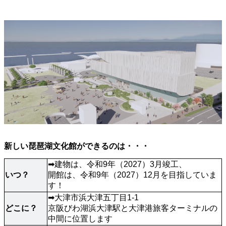
新しい琵琶湖文化館ができるのは・・・
➡建物は、令和9年（2027）3月竣工、

いつ？
開館は、令和9年（2027）12月を目指していま
す！
➡大津市浜大津五丁目1-1

どこに？
京阪びわ湖浜大津駅と大津港旅客ターミナルの
中間に位置します