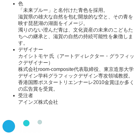
色
「未来ブルー」と名付けた青色を採用。
滋賀県の雄大な自然を包む開放的な空と、その青を
映す琵琶湖の湖面をイメージ。
濁りのない澄んだ青は、文化資産の未来のこどもた
ちへの継承と、滋賀の自然の持続可能性を象徴しま
す。
デザイナー
カイシトモヤ 氏（アートディレクター・グラフィッ
クデザイナー）
株式会社room-composite代表取締役、東京造形大学
デザイン学科グラフィックデザイン専攻領域教授。
香港国際ポスタートリエンナーレ2010金賞ほか多く
の広告賞を受賞。
受注者
アインズ株式会社