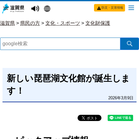
防災・災害情報
滋賀県
>
県民の方
>
文化・スポーツ
>
文化財保護
新しい琵琶湖文化館が誕生しま
す！
2026年3月9日