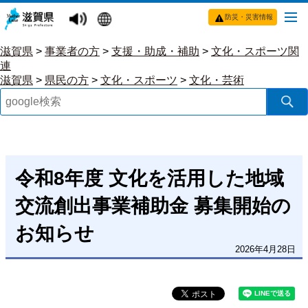
防災・災害情報
滋賀県
>
事業者の方
>
支援・助成・補助
>
文化・スポーツ関
連
滋賀県
>
県民の方
>
文化・スポーツ
>
文化・芸術
令和8年度 文化を活用した地域
交流創出事業補助金 募集開始の
お知らせ
2026年4月28日