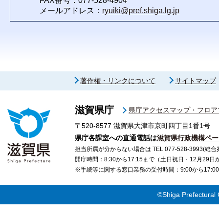
FAX番号：077-528-4904
メールアドレス：
ryuiki@pref.shiga.lg.jp
著作権・リンクについて
サイトマップ
滋賀県庁
県庁アクセスマップ・フロア
〒520-8577
滋賀県大津市京町四丁目1番1号
県庁各課室への直通電話は
滋賀県行政機構ペー
担当所属が分からない場合は TEL 077-528-3993(総合
開庁時間：8:30から17:15まで（土日祝日・12月29
※手続等に関する窓口業務の受付時間：9:00から17
©Shiga Prefectural 