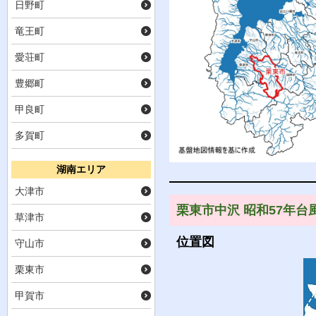
日野町
竜王町
愛荘町
豊郷町
甲良町
多賀町
湖南エリア
大津市
栗東市中沢 昭和57年台風
草津市
位置図
守山市
栗東市
甲賀市