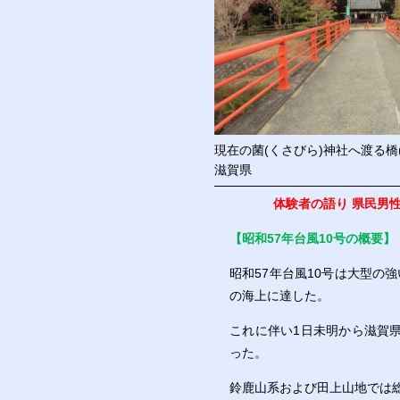
現在の菌(くさびら)神社へ渡る橋
滋賀県
体験者の語り 県民男性
【昭和57年台風10号の概要】
昭和57年台風10号は大型の
の海上に達した。
これに伴い1日未明から滋賀県
った。
鈴鹿山系および田上山地では総