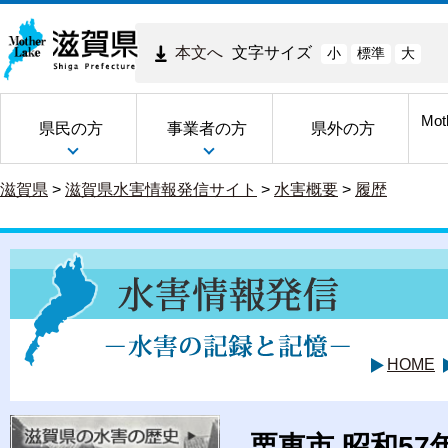
本文へ
文字サイズ
小
標準
大
Mot
県民の方
事業者の方
県外の方
滋賀県
>
滋賀県水害情報発信サイト
>
水害概要
>
履歴
HOME
栗東市 昭和57