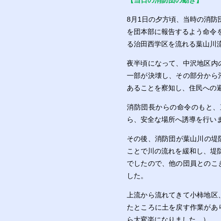
【当日の消防団の動き】
8月1日の夕方頃、当時の消
を団本部に報告するよう命令
る治田西学区を流れる葉山川
夜半頃になって、中沢地区内
一部が決壊し、その部分から
あることを察知し、住民への
消防団長からの命令のもと、
ら、安全な場所へ誘導を行い
その後、消防団が葉山川の堤
ことで川の流れを緩和し、堤
でしたので、他の団員とのこ
した。
上流から流れてきて小柿地区
たところに土を戻す作業があ
ら大変楽になりました。）