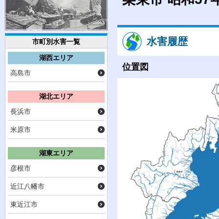
水害履歴
市町別水害一覧
湖西エリア
位置図
高島市
湖北エリア
長浜市
米原市
湖東エリア
彦根市
近江八幡市
東近江市