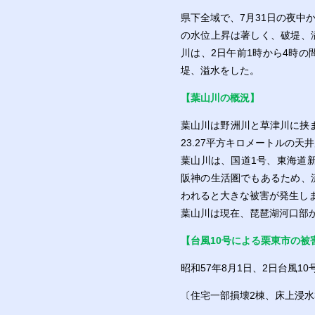
県下全域で、7月31日の夜
の水位上昇は著しく、破堤、
川は、2日午前1時から4時
堤、溢水をした。
【葉山川の概況】
葉山川は野洲川と草津川に挟ま
23.27平方キロメートルの天
葉山川は、国道1号、東海道
阪神の生活圏でもあるため、
われると大きな被害が発生し
葉山川は現在、琵琶湖河口部
【
台風10号による栗東市
の被
昭和57年8月1日、2日台風1
〔住宅一部損壊2棟、床上浸水