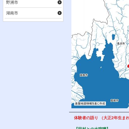
野洲市
湖南市
体験者の語り （大正2年生ま