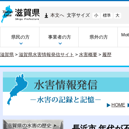
本文へ
文字サイズ
小
標準
大
Mot
県民の方
事業者の方
県外の方
滋賀県
>
滋賀県水害情報発信サイト
>
水害概要
>
履歴
HOME
長浜市 年代が