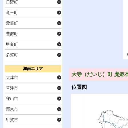
日野町
竜王町
愛荘町
豊郷町
甲良町
多賀町
湖南エリア
大寺（だいじ）町 虎姫
大津市
位置図
草津市
守山市
栗東市
甲賀市