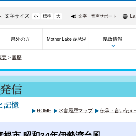
へ
文字サイズ
La
文字・音声サポート
小
標準
大
県外の方
県政情報
Mother Lake 琵琶湖
概要
>
履歴
HOME
水害履歴マップ
伝承・言い伝え
彦根市 昭和34年伊勢湾台風