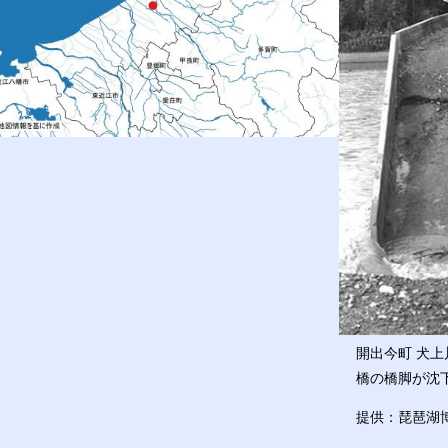
開出今町 犬上
橋の橋脚が沈
提供：琵琶湖