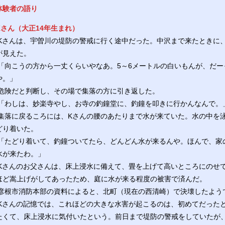
体験者の語り
Kさん（大正14年生まれ）
Kさんは、宇曽川の堤防の警戒に行く途中だった。中沢まで来たときに
が見えた。
「向こうの方から一丈くらいやなあ。5～6メートルの白いもんが、だー
や。」
危険だと判断し、その場で集落の方に引き返した。
「わしは、妙楽寺やし、お寺の釣鐘堂に、釣鐘を叩きに行かんなんで。
集落に戻るころには、Kさんの腰のあたりまで水が来ていた。水の中を
どり着いた。
「たどり着いて、釣鐘ついてたら、どんどん水が来るんや。ほんで、家
水が来たわ。」
Kさんのお父さんは、床上浸水に備えて、畳を上げて高いところにのせて
ほど嵩上げがしてあったため、庭に水が来る程度の被害で済んだ。
彦根市消防本部の資料によると、北町（現在の西清崎）で決壊したよう
Kさんの記憶では、これほどの大きな水害が起こるのは、初めてだった
たくて、床上浸水に気付いたという。前日まで堤防の警戒をしていたが