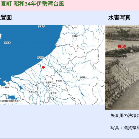
夏町 昭和34年伊勢湾台風
位置図
水害写真
矢倉川の決壊
写真：滋賀県