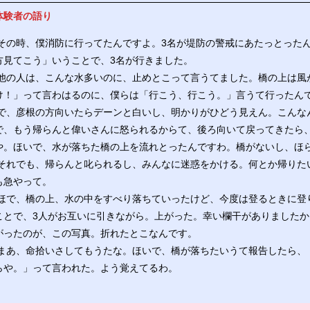
体験者の語り
その時、僕消防に行ってたんですよ。3名が堤防の警戒にあたっとった
方見てこう」いうことで、3名が行きました。
他の人は、こんな水多いのに、止めとこって言うてました。橋の上は風
け！」って言わはるのに、僕らは「行こう、行こう。」言うて行ったん
で、彦根の方向いたらデーンと白いし、明かりがひどう見えん。こんな
で、もう帰らんと偉いさんに怒られるからて、後ろ向いて戻ってきたら
や。ほいで、水が落ちた橋の上を流れとったんですわ。橋がないし、ほ
それでも、帰らんと叱られるし、みんなに迷惑をかける。何とか帰りた
も急やって。
ほで、橋の上、水の中をすべり落ちていったけど、今度は登るときに登
ことで、3人がお互いに引きながら。上がった。幸い欄干がありました
がったのが、この写真。折れたとこなんです。
まあ、命拾いさしてもうたな。ほいで、橋が落ちたいうて報告したら、
らや。」って言われた。よう覚えてるわ。