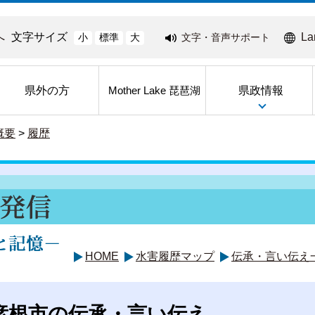
へ
文字サイズ
La
文字・音声サポート
小
標準
大
県外の方
県政情報
Mother Lake 琵琶湖
概要
>
履歴
HOME
水害履歴マップ
伝承・言い伝え
彦根市の伝承・言い伝え