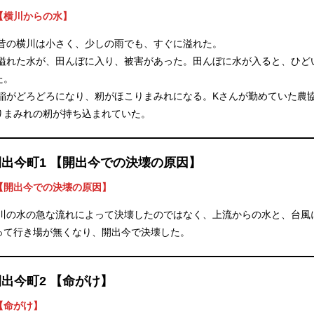
【横川からの水】
昔の横川は小さく、少しの雨でも、すぐに溢れた。
溢れた水が、田んぼに入り、被害があった。田んぼに水が入ると、ひど
た。
稲がどろどろになり、籾がほこりまみれになる。Kさんが勤めていた農協
りまみれの籾が持ち込まれていた。
開出今町1 【開出今での決壊の原因】
【開出今での決壊の原因】
川の水の急な流れによって決壊したのではなく、上流からの水と、台風
って行き場が無くなり、開出今で決壊した。
開出今町2 【命がけ】
【命がけ】