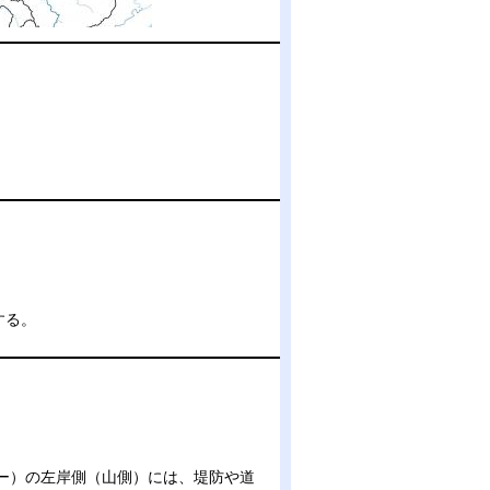
。
する。
ー）の左岸側（山側）には、堤防や道