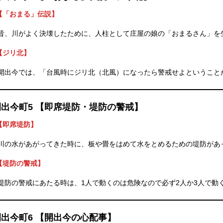
【「おまる」伝説】
昔、川がよく決壊したために、人柱として庄屋の娘の「おまるさん」を
【ジリ北】
開出今では、「台風時にジリ北（北風）になったら警戒せよということ
開出今町5 【即席堤防・堤防の警戒】
【即席堤防】
川の水があがってきた時に、板や畳をはめて水をとめるための堤防があ
【堤防の警戒】
堤防の警戒にあたる時は、1人で動くのは危険なので必ず2人か3人で動
開出今町6 【開出今の心配事】