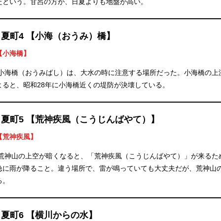
たという。甘呂の方が、日夏よりも地盤が高い。
日夏町4 【小海（おうみ）橋】
【小海橋】
小海橋（おうみばし）は、大水の時に注意する場所だった。小海橋の上
よると、昭和28年に小海橋近くの堤防が決壊している。
日夏町5 【荒神疾風（こうじんばやて）】
【荒神疾風】
荒神山の上空が暗くなると、「荒神疾風（こうじんばやて）」が来るた
急に雨が降ること。違う場所で、雷が鳴っていても大丈夫だが、荒神山
る。
日夏町6 【横川からの水】