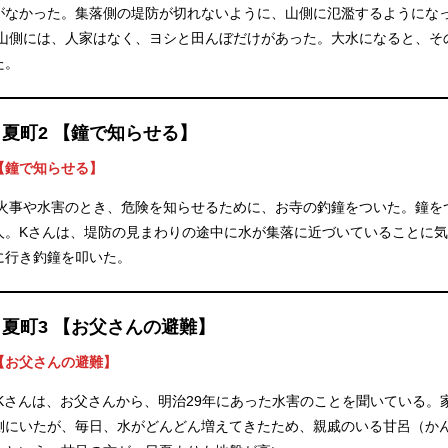
がなかった。集落側の堤防が切れないように、山側に氾濫するようにな
山側には、人家はなく、ヨシと田んぼだけがあった。大水になると、そ
た。
日夏町2 【鐘で知らせる】
【鐘で知らせる】
火事や水害のとき、危険を知らせるために、お寺の釣鐘をついた。鐘を
人。Kさんは、堤防の見まわりの途中に水が集落に近づいていることに
に行き釣鐘を叩いた。
日夏町3 【お父さんの避難】
【お父さんの避難】
Kさんは、お父さんから、明治29年にあった水害のことを聞いている。
側にいたが、毎日、水がどんどん増えてきたため、親戚のいる甘呂（か