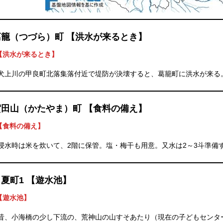
葛籠（つづら）町 【洪水が来るとき】
【洪水が来るとき】
犬上川の甲良町北落集落付近で堤防が決壊すると、葛籠町に洪水が来る
賀田山（かたやま）町 【食料の備え】
【食料の備え】
浸水時は米を炊いて、2階に保管。塩・梅干も用意。又水は2～3斗準備
夏町1 【遊水池】
【遊水池】
昔、小海橋の少し下流の、荒神山の山すそあたり（現在の子どもセンタ