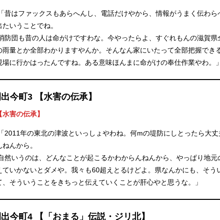
「昔はファックスもあらへんし、電話だけやから、情報がうまく伝わら
出たいうことでね。
消防団も昔の人は命がけですわな。今やったらよ、すぐれもんの滋賀県
の雨量とか全部わかりますやんか。そんなん家にいたって全部把握でき
現場に行かはったんですね。ある意味ほんまに命がけの奉仕作業やわ。
開出今町3 【水害の伝承】
【水害の伝承】
「2011年の東北の津波といっしょやわね。何mの堤防にしとったら大
んねんから。
自然いうのは、どんなことが起こるかわからんねんから、やっぱり地元
えていかないとダメや。我々も60超えとるけどよ。県なんかにも、そう
て、そういうことをきちっと伝えていくことが肝心やと思うな。」
開出今町4 【「おまる」伝説・ジリ北】