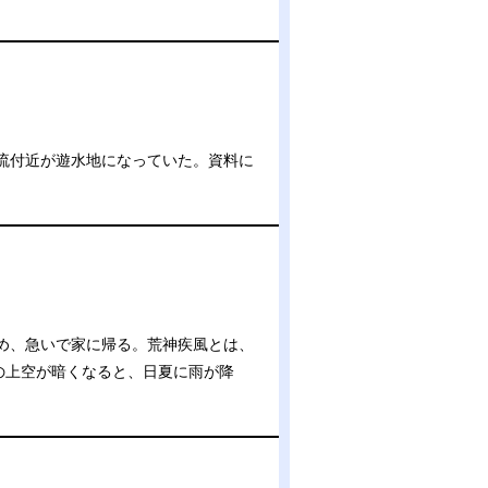
流付近が遊水地になっていた。資料に
め、急いで家に帰る。荒神疾風とは、
の上空が暗くなると、日夏に雨が降