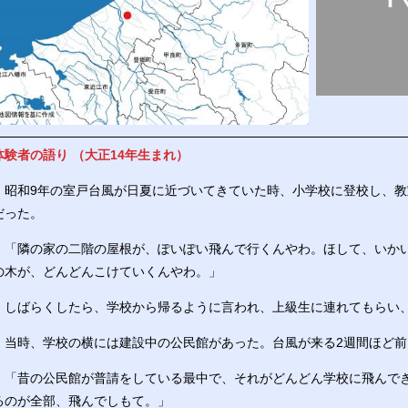
体験者の語り （大正14年生まれ）
昭和9年の室戸台風が日夏に近づいてきていた時、小学校に登校し、教
だった。
「隣の家の二階の屋根が、ぽいぽい飛んで行くんやわ。ほして、いかい
の木が、どんどんこけていくんやわ。」
しばらくしたら、学校から帰るように言われ、上級生に連れてもらい
当時、学校の横には建設中の公民館があった。台風が来る2週間ほど前
「昔の公民館が普請をしている最中で、それがどんどん学校に飛んで
るのが全部、飛んでしもて。」