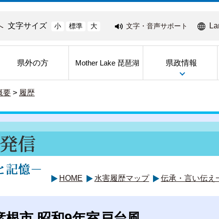
へ
文字サイズ
La
文字・音声サポート
小
標準
大
県外の方
県政情報
Mother Lake 琵琶湖
概要
>
履歴
HOME
水害履歴マップ
伝承・言い伝え
彦根市 昭和9年室戸台風