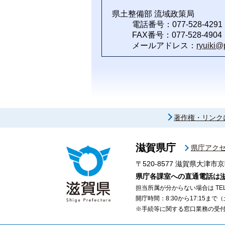
県土整備部 流域政策局
電話番号：077-528-4291
FAX番号：077-528-4904
メールアドレス：
ryuiki@p
著作権・リンク
滋賀県庁
県庁アク
〒520-8577
滋賀県大津市京
県庁各課室への直通電話は
担当所属が分からない場合は TEL 07
開庁時間：8:30から17:15ま
※手続等に関する窓口業務の受付時