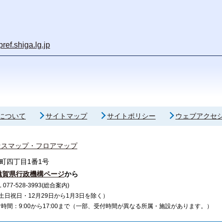
ref.shiga.lg.jp
について
サイトマップ
サイトポリシー
ウェブアクセ
セスマップ・フロアマップ
町四丁目1番1号
滋賀県行政機構ページ
から
7-528-3993(総合案内)
で（土日祝日・12月29日から1月3日を除く）
間：9:00から17:00まで（一部、受付時間が異なる所属・施設があります。）