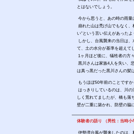
とはないでしょう。
今から思うと、あの時の雨量
崩れた山は禿げ山でもなく、
い”という言い伝えがあったよ
しかし、台風襲来の当日は、
て、土の水分が基準を超えて
1ヶ月ほど後に、犠牲者の方
黒川さんは家族4人を失い、
は真っ黒だった黒川さんの髪
もうほぼ50年前のことです
はっきりしているのは、川の
しく荒れてましたが、橋も落
壁が二重に築かれ、防壁の脇
体験者の語り （男性：当時小
伊勢湾台風が襲来したのは、