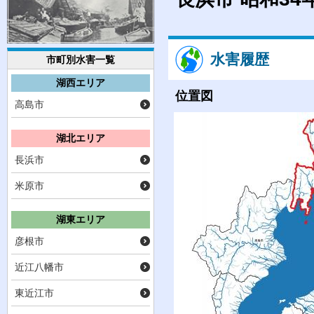
水害履歴
市町別水害一覧
湖西エリア
位置図
高島市
湖北エリア
長浜市
米原市
湖東エリア
彦根市
近江八幡市
東近江市