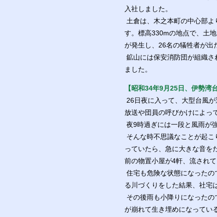
入社しました。
土倉は、木之本町の中心部よ
す。標高330mの地点で、土
が発生し、26名の犠牲者が出
鉱山には保安消防団が組織さ
ました。
【昭和34年9月25日、伊勢湾
26日夜に入って、大型台風
放送や団員の呼びかけによっ
夜9時過ぎには一段と風雨が強
そんな時不思議なことが起こ
っていたら、急に大きな音を
前の物置小屋が4軒、流され
住宅も危険な状態になったの
る川づくりをした結果、社宅
その後雨も小降りになったの
が崩れて生き埋めになってい