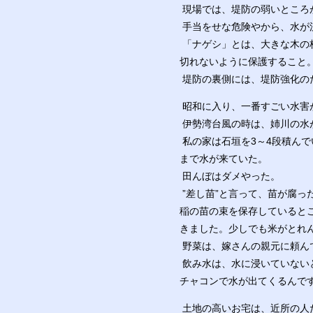
現場では、堤防の弱いところ
手当をせな危険やから、水が
「ナゲシ」とは、大きな木の
切れないように保護すること
堤防の裏側には、堤防強化の
昭和に入り、一番すごい水害
伊勢湾台風の時は、姉川の水
私の家は石垣を3～4段積ん
まで水が来ていた。
田んぼはダメやった。
”差し苗”と言って、苗が腐
稲の苗の束を保存していると
きました。少しでも米がとれ
野菜は、嫁さんの親元に頼ん
飲み水は、水に浸いていない
チャコンで水が出てくるんで
土地の高いお宅は、近所の人