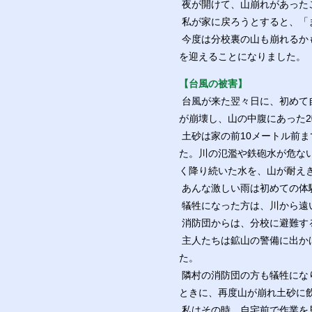
夜が開けて、山崩れがあった
私が家に戻ろうとすると、「
今度は分校裏の山も崩れるか
を迎えることになりました。
【台風の被害】
台風が来た翌々日に、初めて
が崩壊し、山の中腹にあった
土砂は家の前10メートル前
た。川の氾濫や鉄砲水が危な
く降り続いた水を、山が耐え
あんな激しい雨は初めての体
犠牲になった方は、川から遠
消防団からは、分校に避難す
主人たちは鉱山の警備に出か
た。
隣村の消防団の方も犠牲にな
ときに、再度山が崩れ土砂に
私はその時、自宅前で作業を