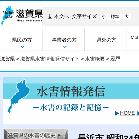
本文へ
文字サイズ
小
標準
大
Mot
県民の方
事業者の方
県外の方
滋賀県
>
滋賀県水害情報発信サイト
>
水害概要
>
履歴
HOME
長浜市 昭和3