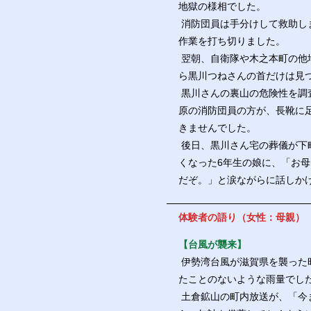
地獄の様相でした。
消防団員は手分けして救助し
作業を打ち切りました。
翌朝、自衛隊や木之本町の他
ら黒川つねさんの首だけは見
黒川さんの裏山の危険性を調
原の消防団員の方が、長靴に
きませんでした。
後日、黒川さん宅の葬儀が下
くなった6年生の娘に、「お
だぞ。」と涙ながらに話しか
体験者の語り（女性：母親）
【台風が襲来】
伊勢湾台風が滋賀県を襲った昭
たことのないような雨量でし
土倉鉱山の町内放送が、「今