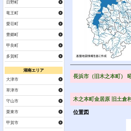
日野町
竜王町
愛荘町
豊郷町
甲良町
多賀町
湖南エリア
長浜市（旧木之本町） 
大津市
草津市
木之本町金居原 旧土倉村
守山市
位置図
栗東市
甲賀市