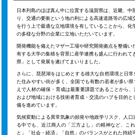
日本列島のほぼ真ん中に位置する滋賀県は、近畿、中
り、交通の要衝という地の利による高速道路等の広域
を行う上で最適な立地環境を有していることから、化
の多様な分野の企業に立地いただいています。
開発機能を備えたマザー工場や研究開発拠点を整備い
有する大学の集積を背景に産学連携も盛んに行われて
県」として発展を遂げてまいりました。
さらに、琵琶湖をはじめとする雄大な自然環境と日常
た住みやすい街が多く、全国でも有数の若者が多い県
えで人材の確保・育成は最重要課題であることから、
および地域における技術者育成・交流のハブを目的と
備を進めています。
気候変動による異常気象の頻発や地政学リスク、人口
る中でも、近江商人の「三方よし」の精神など、こ
と」「社会・経済」「自然」のバランスがとれた持続