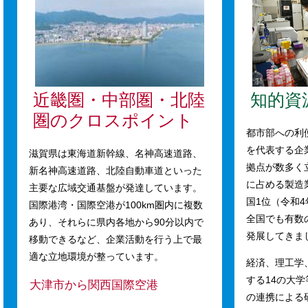
近畿圏・中部圏・北陸
知的資
圏のクロスポイント
都市部への利
を代表する企
滋賀県は東海道新幹線、名神高速道路、
拠点が数多く
新名神高速道路、北陸自動車道といった
に占める製造業
主要な広域交通基盤が発達しています。
国1位（令和
国際港湾・国際空港が100km圏内に複数
全国でも有数
あり、それらに県内各地から90分以内で
発展してきま
移動できるなど、企業活動を行う上で最
適な立地環境が整っています。
経済、理工学
する14の大
大津市から関西国際空港
の連携による