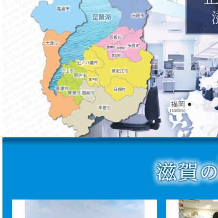
地
ガ
イ
ド