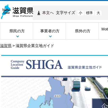
本文へ
文字サイズ
小
標準
大
Mot
県民の方
事業者の方
県外の方
滋賀県
>
滋賀県企業立地ガイド
滋
賀
県
企
業
立