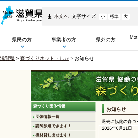
本文へ
文字サイズ
小
標準
大
Mot
県民の方
事業者の方
県外の方
滋賀県
>
森づくりネット・しが
>
お知らせ
森づくり団体情報
お知らせ
団体情報一覧
過去に協働の森づ
講師派遣できます！
2026年6月11日
機材貸し出せます！